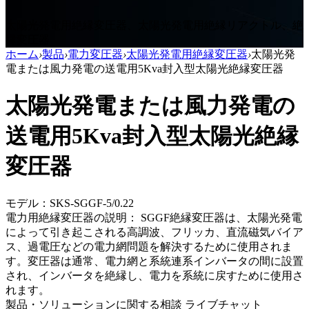
太陽光発電用絶縁変圧器、太陽光発電用絶縁リアクトル、絶
縁変圧器
ホーム
›
製品
›
電力変圧器
›
太陽光発電用絶縁変圧器
›
太陽光発
電または風力発電の送電用5Kva封入型太陽光絶縁変圧器
太陽光発電または風力発電の
送電用5Kva封入型太陽光絶縁
変圧器
モデル：SKS-SGGF-5/0.22
電力用絶縁変圧器の説明： SGGF絶縁変圧器は、太陽光発電
によって引き起こされる高調波、フリッカ、直流磁気バイア
ス、過電圧などの電力網問題を解決するために使用されま
す。変圧器は通常、電力網と系統連系インバータの間に設置
され、インバータを絶縁し、電力を系統に戻すために使用さ
れます。
製品・ソリューションに関する相談
ライブチャット