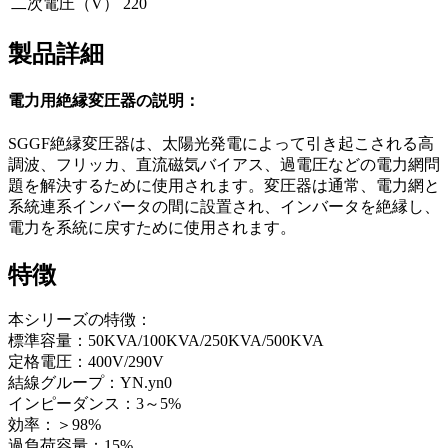
二次電圧（V）
220
製品詳細
電力用絶縁変圧器の説明：
SGGF絶縁変圧器は、太陽光発電によって引き起こされる高
調波、フリッカ、直流磁気バイアス、過電圧などの電力網問
題を解決するために使用されます。変圧器は通常、電力網と
系統連系インバータの間に設置され、インバータを絶縁し、
電力を系統に戻すために使用されます。
特徴
本シリーズの特徴：
標準容量：50KVA/100KVA/250KVA/500KVA
定格電圧：400V/290V
結線グループ：YN.yn0
インピーダンス：3～5%
効率：＞98%
過負荷容量：15%