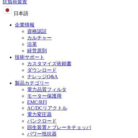
抗負荷装置
日本語
企業情報
資格認証
カルチャー
沿革
経営原則
技術サポート
カスタマイズ依頼書
ダウンロード
ナレッジQ&A
製品カテゴリー
電力品質フィルタ
モーター保護用
EMC/RFI
AC/DCリアクトル
電力変圧器
バンクロード
回生装置とブレーキチョッパ
パワー抵抗器