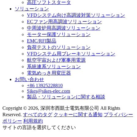
高圧ソフトスタータ
ソリューション
VFDシステム向け高調波対策ソリューション
ECファン用高調波ソリューション
中周波炉用高調波ソリューション
モーター保護ソリューション
EMC/RFI製品
負荷テストのソリューション
VFDシステム用ブレーキソリューション
航空宇宙および軍事用電源
系統連系ソリューション
電気めっき用変圧器
お問い合わせ
+86 13925228810
Sikes@sikes-elec.com
製品・ソリューションに関する相談
Copyright © 2026, 深圳市西凱士電気有限公司 All Rights
Reserved.
すべてのタグ
クッキーに関する通知
プライバシー
ポリシー
利用規約
サイトの言語を選択してください