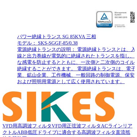
パワー絶縁トランス SG 85KVA 三相
モデル： SKS-SGGF-85/0.38
電源絶縁トランスの説明： 電源絶縁トランスとは、入
線と出力巻線が電気的に絶縁されたトランスを指し、
な感電を防止するとともに、一次側と二次側のコイル
絶縁することができます。 電源絶縁トランスは、電子
業、鉱山企業、工作機械、一般回路の制御電源、保安
および照明用電源として広く使用されています。
VFD用高調波フィルタ
VFD用正弦波フィルタ
ACラインリア
クトル
ABB低圧ドライブに適合する高調波フィルタ
直流抵