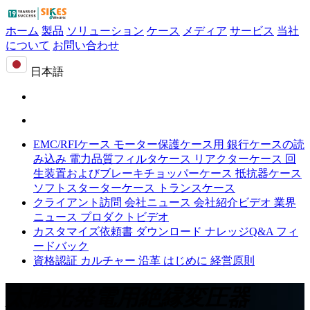
ホーム
製品
ソリューション
ケース
メディア
サービス
当社
について
お問い合わせ
日本語
EMC/RFIケース
モーター保護ケース用
銀行ケースの読
み込み
電力品質フィルタケース
リアクターケース
回
生装置およびブレーキチョッパーケース
抵抗器ケース
ソフトスターターケース
トランスケース
クライアント訪問
会社ニュース
会社紹介ビデオ
業界
ニュース
プロダクトビデオ
カスタマイズ依頼書
ダウンロード
ナレッジQ&A
フィ
ードバック
資格認証
カルチャー
沿革
はじめに
経営原則
太陽光発電用絶縁変圧器