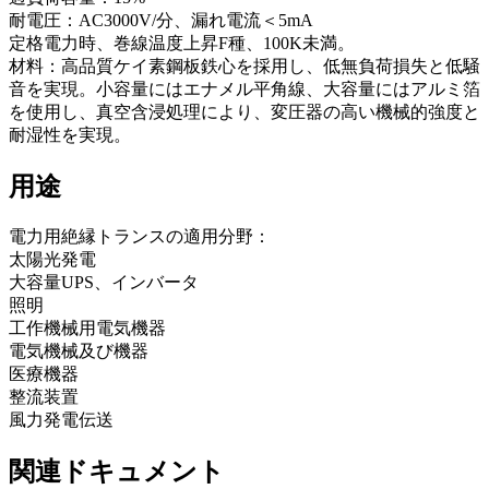
耐電圧：AC3000V/分、漏れ電流＜5mA
定格電力時、巻線温度上昇F種、100K未満。
材料：高品質ケイ素鋼板鉄心を採用し、低無負荷損失と低騒
音を実現。小容量にはエナメル平角線、大容量にはアルミ箔
を使用し、真空含浸処理により、変圧器の高い機械的強度と
耐湿性を実現。
用途
電力用絶縁トランスの適用分野：
太陽光発電
大容量UPS、インバータ
照明
工作機械用電気機器
電気機械及び機器
医療機器
整流装置
風力発電伝送
関連ドキュメント