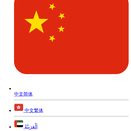
中文简体
中文繁体
اَلْعَرَبِيَّةُ