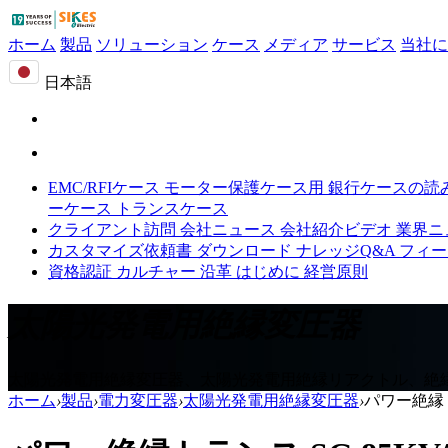
ホーム
製品
ソリューション
ケース
メディア
サービス
当社に
日本語
EMC/RFIケース
モーター保護ケース用
銀行ケースの読
ーケース
トランスケース
クライアント訪問
会社ニュース
会社紹介ビデオ
業界ニ
カスタマイズ依頼書
ダウンロード
ナレッジQ&A
フィー
資格認証
カルチャー
沿革
はじめに
経営原則
太陽光発電用絶縁変圧器
太陽光発電用絶縁変圧器、太陽光発電用絶縁リアクトル、絶
ホーム
›
製品
›
電力変圧器
›
太陽光発電用絶縁変圧器
›
パワー絶縁ト