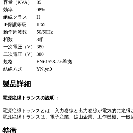
容量（KVA）
85
効率
98%
絶縁クラス
H
IP保護等級
IP65
動作周波数
50/60Hz
相数
3相
一次電圧（V）
380
二次電圧（V）
380
規格
EN61558-2-6準拠
結線方式
YN.yn0
製品詳細
電源絶縁トランスの説明：
電源絶縁トランスとは、入力巻線と出力巻線が電気的に絶縁
電源絶縁トランスは、電子産業、鉱山企業、工作機械、一般
特徴