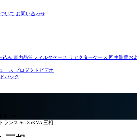
ついて
お問い合わせ
み込み
電力品質フィルタケース
リアクターケース
回生装置お
ュース
プロダクトビデオ
ドバック
縁変圧器
ランス SG 85KVA 三相