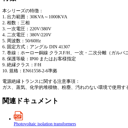
本シリーズの特徴：
1. 出力範囲：30KVA～1000KVA
2. 相数：三相
3. 一次電圧：220V/380V
4. 二次電圧：380V/220V
5. 周波数：50/60Hz
6. 固定方式：アングル DIN 41307
7. 巻線：ホーロー銅線 クラスF/H、一次・二次分離（ガルバ
8. 保護等級：IP00 またはお客様指定
9. 絶縁クラス：F/H
10. 規格：EN61558-2-6準拠
電源絶縁トランスに関する注意事項：
ガス、蒸気、化学的堆積物、粉塵、汚れのない環境で使用す
関連ドキュメント
Photovoltaic isolation transformers