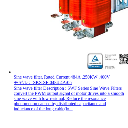
Sine wave filter, Rated Current 484A ,250KW ,400V
モデル： SKS-SF-0484-4A/05
Sine wave filter Description : SWF Series Sine Wave Filters
convert the PWM output signal of motor drives into a smooth
sine wave with low residual; Reduce the resonance
phenomenon caused by distributed capacitance and
inductance of the long cable(lo...