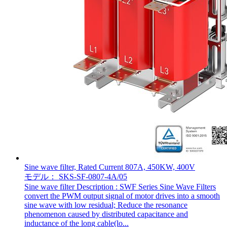
Sine wave filter, Rated Current 807A, 450KW, 400V
モデル： SKS-SF-0807-4A/05
Sine wave filter Description : SWF Series Sine Wave Filters
convert the PWM output signal of motor drives into a smooth
sine wave with low residual; Reduce the resonance
phenomenon caused by distributed capacitance and
inductance of the long cable(lo...