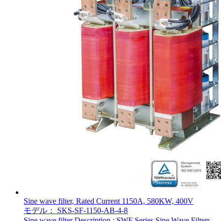
Sine wave filter, Rated Current 1150A, 580KW, 400V
モデル： SKS-SF-1150-AB-4-8
Sine wave filter Description : SWF Series Sine Wave Filters