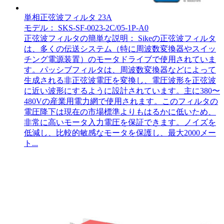
単相正弦波フィルタ 23A
モデル： SKS-SF-0023-2C/05-1P-A0
正弦波フィルタの簡単な説明： Sikeの正弦波フィルタ
は、多くの伝送システム（特に周波数変換器やスイッ
チング電源装置）のモータドライブで使用されていま
す。パッシブフィルタは、周波数変換器などによって
生成される非正弦波電圧を変換し、電圧波形を正弦波
に近い波形にするように設計されています。主に380〜
480Vの産業用電力網で使用されます。このフィルタの
電圧降下は現在の市場標準よりもはるかに低いため、
非常に高いモータ入力電圧を保証できます。ノイズを
低減し、比較的敏感なモータを保護し、最大2000メー
ト...