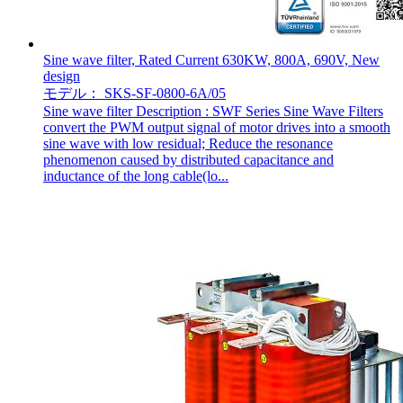
Sine wave filter, Rated Current 630KW, 800A, 690V, New
design
モデル： SKS-SF-0800-6A/05
Sine wave filter Description : SWF Series Sine Wave Filters
convert the PWM output signal of motor drives into a smooth
sine wave with low residual; Reduce the resonance
phenomenon caused by distributed capacitance and
inductance of the long cable(lo...