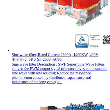
Sine wave filter, Rated Current 2600A, 1400KW, 400V
モデル： SKS-SF-2600-4A/05
Sine wave filter Description : SWF Series Sine Wave Filters
convert the PWM output signal of motor drives into a smooth
sine wave with low residual; Reduce the resonance
phenomenon caused by distributed capacitance and
inductance of the long cable(lo...