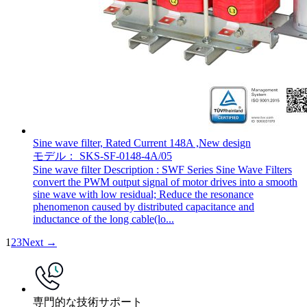
Sine wave filter, Rated Current 148A ,New design
モデル： SKS-SF-0148-4A/05
Sine wave filter Description : SWF Series Sine Wave Filters
convert the PWM output signal of motor drives into a smooth
sine wave with low residual; Reduce the resonance
phenomenon caused by distributed capacitance and
inductance of the long cable(lo...
1
2
3
Next →
専門的な技術サポート