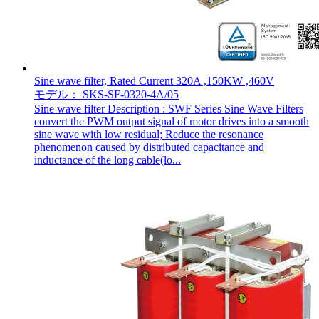
Sine wave filter, Rated Current 320A ,150KW ,460V
モデル： SKS-SF-0320-4A/05
Sine wave filter Description : SWF Series Sine Wave Filters
convert the PWM output signal of motor drives into a smooth
sine wave with low residual; Reduce the resonance
phenomenon caused by distributed capacitance and
inductance of the long cable(lo...