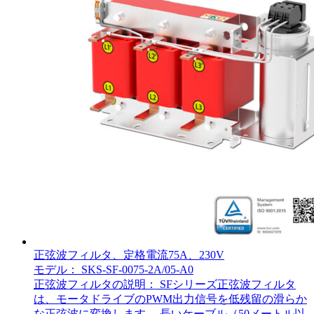
正弦波フィルタ、定格電流75A、230V
モデル： SKS-SF-0075-2A/05-A0
正弦波フィルタの説明： SFシリーズ正弦波フィルタ
は、モータドライブのPWM出力信号を低残留の滑らか
な正弦波に変換します。 長いケーブル（50メートル以