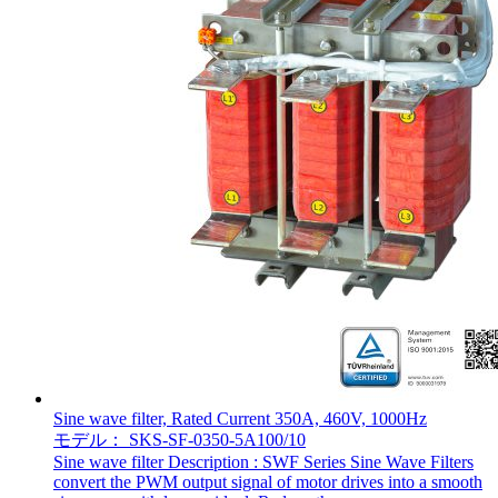
Sine wave filter, Rated Current 350A, 460V, 1000Hz
モデル： SKS-SF-0350-5A100/10
Sine wave filter Description : SWF Series Sine Wave Filters
convert the PWM output signal of motor drives into a smooth