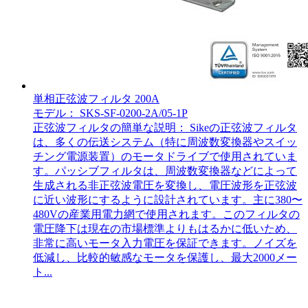
単相正弦波フィルタ 200A
モデル： SKS-SF-0200-2A/05-1P
正弦波フィルタの簡単な説明： Sikeの正弦波フィルタ
は、多くの伝送システム（特に周波数変換器やスイッ
チング電源装置）のモータドライブで使用されていま
す。パッシブフィルタは、周波数変換器などによって
生成される非正弦波電圧を変換し、電圧波形を正弦波
に近い波形にするように設計されています。主に380〜
480Vの産業用電力網で使用されます。このフィルタの
電圧降下は現在の市場標準よりもはるかに低いため、
非常に高いモータ入力電圧を保証できます。ノイズを
低減し、比較的敏感なモータを保護し、最大2000メー
ト...