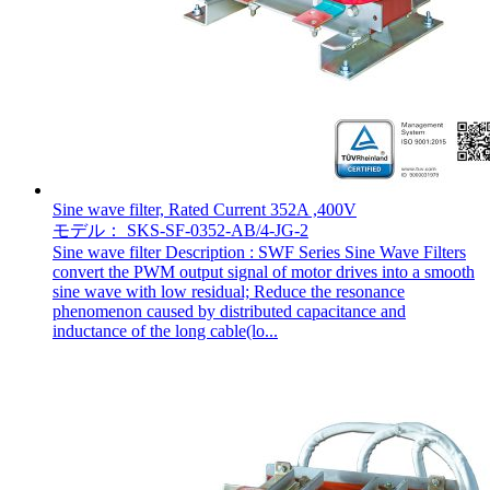
Sine wave filter, Rated Current 352A ,400V
モデル： SKS-SF-0352-AB/4-JG-2
Sine wave filter Description : SWF Series Sine Wave Filters
convert the PWM output signal of motor drives into a smooth
sine wave with low residual; Reduce the resonance
phenomenon caused by distributed capacitance and
inductance of the long cable(lo...