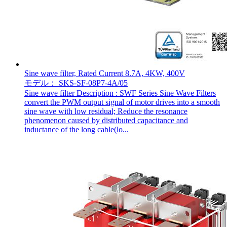
Sine wave filter, Rated Current 8.7A, 4KW, 400V
モデル： SKS-SF-08P7-4A/05
Sine wave filter Description : SWF Series Sine Wave Filters
convert the PWM output signal of motor drives into a smooth
sine wave with low residual; Reduce the resonance
phenomenon caused by distributed capacitance and
inductance of the long cable(lo...