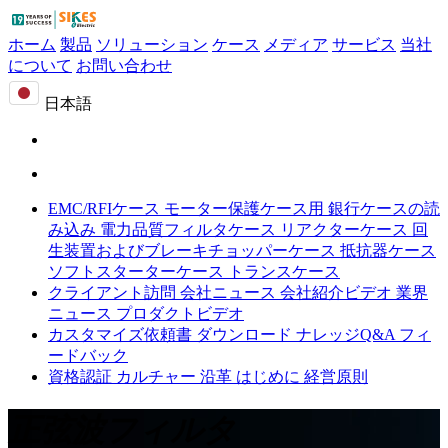
ホーム
製品
ソリューション
ケース
メディア
サービス
当社
について
お問い合わせ
日本語
EMC/RFIケース
モーター保護ケース用
銀行ケースの読
み込み
電力品質フィルタケース
リアクターケース
回
生装置およびブレーキチョッパーケース
抵抗器ケース
ソフトスターターケース
トランスケース
クライアント訪問
会社ニュース
会社紹介ビデオ
業界
ニュース
プロダクトビデオ
カスタマイズ依頼書
ダウンロード
ナレッジQ&A
フィ
ードバック
資格認証
カルチャー
沿革
はじめに
経営原則
正弦波フィルタ