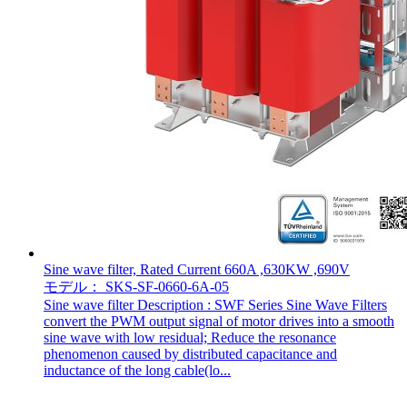
Sine wave filter, Rated Current 660A ,630KW ,690V
モデル： SKS-SF-0660-6A-05
Sine wave filter Description : SWF Series Sine Wave Filters
convert the PWM output signal of motor drives into a smooth
sine wave with low residual; Reduce the resonance
phenomenon caused by distributed capacitance and
inductance of the long cable(lo...