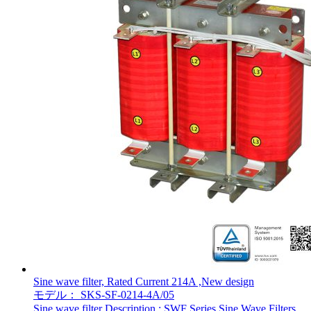
Sine wave filter, Rated Current 214A ,New design
モデル： SKS-SF-0214-4A/05
Sine wave filter Description : SWF Series Sine Wave Filters