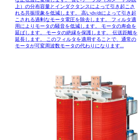
上）の分布容量とインダクタンスによって引き起こさ
れる共振現象を低減します。 高いdv/dtによって引き起
こされる過剰なモータ電圧を除去します。 フィルタ適
用によりモータの騒音を低減します。 モータの寿命を
延ばします。 モータの絶縁を保護します。 伝送距離を
延長します。 このフィルタを適用することで、通常の
モータが可変周波数モータの代わりになります...