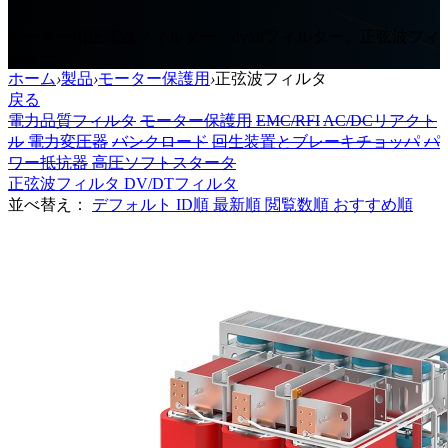
モーター用正弦波フィルター、dv/dtフィルター、正弦波フィ
ルター
ホーム
›
製品
›
モーター保護用
›
正弦波フィルタ
戻る
電力品質フィルタ
モーター保護用
EMC/RFI
AC/DCリアクト
ル
電力変圧器
バンクロード
回生装置とブレーキチョッパ
パ
ワー抵抗器
高圧ソフトスタータ
正弦波フィルタ
DV/DTフィルタ
並べ替え：
デフォルト
ID順
最新順
閲覧数順
おすすめ順