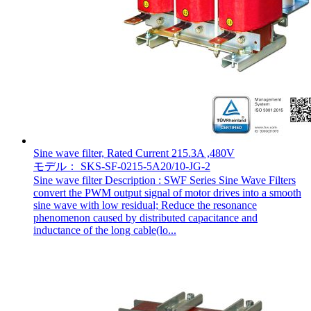
Sine wave filter, Rated Current 215.3A ,480V
モデル： SKS-SF-0215-5A20/10-JG-2
Sine wave filter Description : SWF Series Sine Wave Filters
convert the PWM output signal of motor drives into a smooth
sine wave with low residual; Reduce the resonance
phenomenon caused by distributed capacitance and
inductance of the long cable(lo...