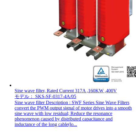
Sine wave filter, Rated Current 317A ,160KW ,400V
モデル： SKS-SF-0317-4A/05
Sine wave filter Description : SWF Series Sine Wave Filters
convert the PWM output signal of motor drives into a smooth
sine wave with low residual; Reduce the resonance
phenomenon caused by distributed capacitance and
inductance of the long cable(lo...