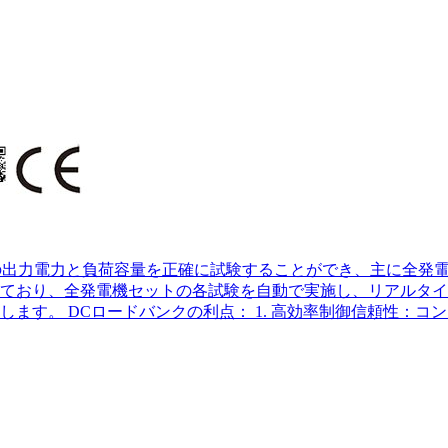
機の出力電力と負荷容量を正確に試験することができ、主に全発
ており、全発電機セットの各試験を自動で実施し、リアルタイ
す。 DCロードバンクの利点： 1. 高効率制御信頼性：コン