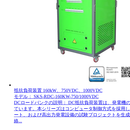
抵抗負荷装置 160kW、750VDC、1000VDC
モデル： SKS-RDC-160KW-750/1000VDC
DCロードバンクの説明： DC抵抗負荷装置は、発電
ています。本シリーズはコンピュータ制御方式を採用し
ート、および高出力発電設備の試験プロジェクトを生成しま
絡...