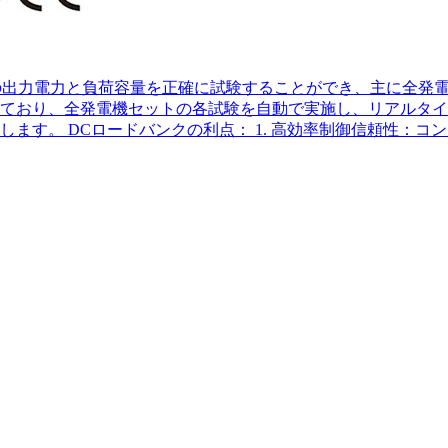
機の出力電力と負荷容量を正確に試験することができ、主に全発
ており、全発電機セットの各試験を自動で実施し、リアルタイ
す。 DCロードバンクの利点： 1. 高効率制御信頼性：コン