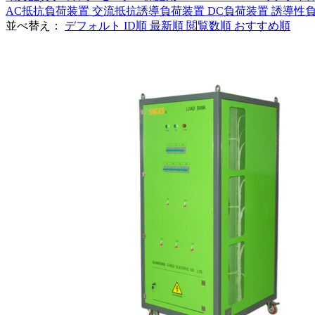
AC抵抗負荷装置
交流抵抗誘導負荷装置
DC負荷装置
誘導性
並べ替え：
デフォルト
ID順
最新順
閲覧数順
おすすめ順