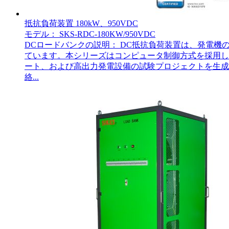
抵抗負荷装置 180kW、950VDC
モデル： SKS-RDC-180KW/950VDC
DCロードバンクの説明： DC抵抗負荷装置は、発電
ています。本シリーズはコンピュータ制御方式を採用し
ート、および高出力発電設備の試験プロジェクトを生成しま
絡...