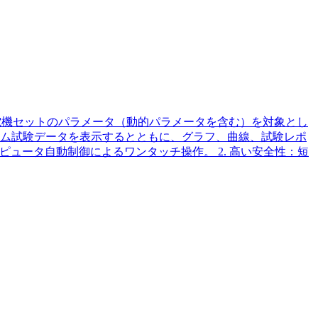
電機セットのパラメータ（動的パラメータを含む）を対象とし
ム試験データを表示するとともに、グラフ、曲線、試験レポ
ピュータ自動制御によるワンタッチ操作。 2. 高い安全性：短