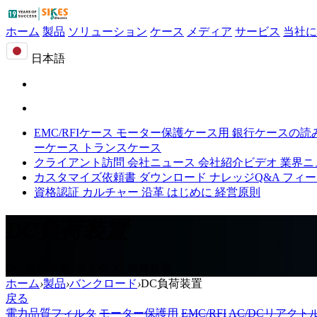
ホーム
製品
ソリューション
ケース
メディア
サービス
当社に
日本語
EMC/RFIケース
モーター保護ケース用
銀行ケースの読
ーケース
トランスケース
クライアント訪問
会社ニュース
会社紹介ビデオ
業界ニ
カスタマイズ依頼書
ダウンロード
ナレッジQ&A
フィー
資格認証
カルチャー
沿革
はじめに
経営原則
DC負荷装置
DC 負荷装置, サイクス, 負荷装置
ホーム
›
製品
›
バンクロード
›
DC負荷装置
戻る
電力品質フィルタ
モーター保護用
EMC/RFI
AC/DCリアクト