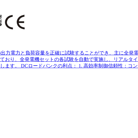
機の出力電力と負荷容量を正確に試験することができ、主に全発
ており、全発電機セットの各試験を自動で実施し、リアルタイ
す。 DCロードバンクの利点： 1. 高効率制御信頼性：コン