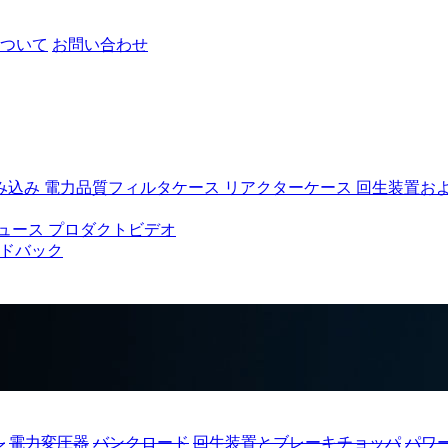
ついて
お問い合わせ
み込み
電力品質フィルタケース
リアクターケース
回生装置お
ュース
プロダクトビデオ
ドバック
ル
電力変圧器
バンクロード
回生装置とブレーキチョッパ
パワ