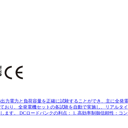
機の出力電力と負荷容量を正確に試験することができ、主に全発
ており、全発電機セットの各試験を自動で実施し、リアルタイ
す。 DCロードバンクの利点： 1. 高効率制御信頼性：コン