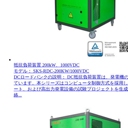
抵抗負荷装置 200kW、1000VDC
モデル： SKS-RDC-200KW/1000VDC
DCロードバンクの説明： DC抵抗負荷装置は、発電
ています。本シリーズはコンピュータ制御方式を採用し
ート、および高出力発電設備の試験プロジェクトを生成しま
絡...