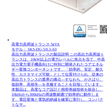
高電力高周波トランス 5kVA
モデル： SKS-DG-5/0.3-A0
高出力高周波トランスの製品説明 この高出力高周波ト
ランスは、10kW以上の電力レベルに焦点を当て、中高
出力電力電子機器向けに特別に開発されたコアエネル
ギー変換コンポーネントです。「効率的、安定、耐久
性、カスタマイズ可能」として位置付けられ、従来の
高出力トランスの業界の痛点—すなわち、かさばり、
低効率、高損失—を克服することを目指しています。
本製品は、高度なコア設計と精密巻線技術を統合し、
10kHzから300kHzの周波数範囲で効率的に動作しま
す。電圧変換と電気的絶縁を確実に実行し、コンパク
トなサ...