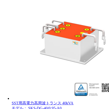
SST用高電力高周波トランス 40kVA
モデル： SKS-DG-40/0.95-A0