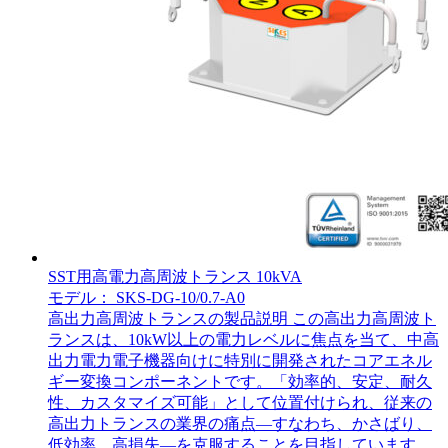
SST用高電力高周波トランス 10kVA
モデル： SKS-DG-10/0.7-A0
高出力高周波トランスの製品説明 この高出力高周波ト
ランスは、10kW以上の電力レベルに焦点を当て、中高
出力電力電子機器向けに特別に開発されたコアエネル
ギー変換コンポーネントです。「効率的、安定、耐久
性、カスタマイズ可能」として位置付けられ、従来の
高出力トランスの業界の痛点—すなわち、かさばり、
低効率、高損失—を克服することを目指しています。