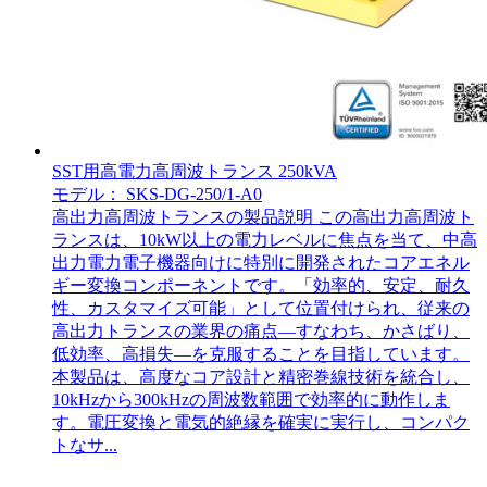
SST用高電力高周波トランス 250kVA
モデル： SKS-DG-250/1-A0
高出力高周波トランスの製品説明 この高出力高周波ト
ランスは、10kW以上の電力レベルに焦点を当て、中高
出力電力電子機器向けに特別に開発されたコアエネル
ギー変換コンポーネントです。「効率的、安定、耐久
性、カスタマイズ可能」として位置付けられ、従来の
高出力トランスの業界の痛点—すなわち、かさばり、
低効率、高損失—を克服することを目指しています。
本製品は、高度なコア設計と精密巻線技術を統合し、
10kHzから300kHzの周波数範囲で効率的に動作しま
す。電圧変換と電気的絶縁を確実に実行し、コンパク
トなサ...