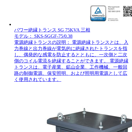
パワー絶縁トランス SG 75KVA 三相
モデル： SKS-SGGF-75/0.38
電源絶縁トランスの説明： 電源絶縁トランスとは、入
力巻線と出力巻線が電気的に絶縁されたトランスを指
し、偶発的な感電を防止するとともに、一次側と二次
側のコイル電流を絶縁することができます。 電源絶縁
トランスは、電子産業、鉱山企業、工作機械、一般回
路の制御電源、保安照明、および照明用電源として広
く使用されています。