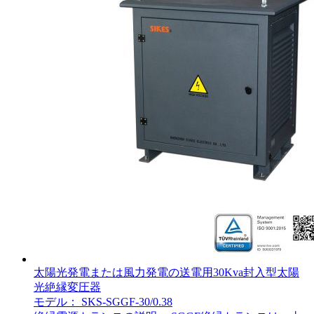
太陽光発電または風力発電の送電用30Kva封入型太陽
光絶縁変圧器
モデル： SKS-SGGF-30/0.38