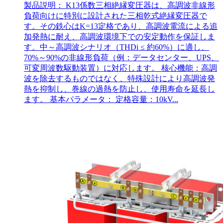
製品説明： K13係数三相絶縁変圧器は、高調波非線形
負荷向けに特別に設計された三相乾式絶縁変圧器で
す。その鉄心はK=13定格であり、高調波電流による追
加発熱に耐え、高調波環境下での安定動作を保証しま
す。中～高調波シナリオ（THDi ≤ 約60%）に適し、
70%～90%の非線形負荷（例：データセンター、UPS、
可変周波数駆動装置）に対応します。 核心機能：高調
波を除去するものではなく、特殊設計により高調波発
熱を抑制し、巻線の過熱を防止し、使用寿命を延長し
ます。 基本パラメータ： 定格容量：10kV...