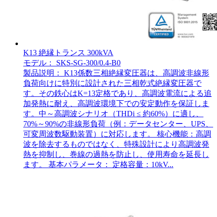
K13 絶縁トランス 300kVA
モデル： SKS-SG-300/0.4-B0
製品説明： K13係数三相絶縁変圧器は、高調波非線形
負荷向けに特別に設計された三相乾式絶縁変圧器で
す。その鉄心はK=13定格であり、高調波電流による追
加発熱に耐え、高調波環境下での安定動作を保証しま
す。中～高調波シナリオ（THDi ≤ 約60%）に適し、
70%～90%の非線形負荷（例：データセンター、UPS、
可変周波数駆動装置）に対応します。 核心機能：高調
波を除去するものではなく、特殊設計により高調波発
熱を抑制し、巻線の過熱を防止し、使用寿命を延長し
ます。 基本パラメータ： 定格容量：10kV...