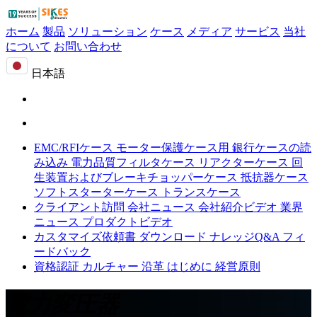
ホーム
製品
ソリューション
ケース
メディア
サービス
当社
について
お問い合わせ
日本語
EMC/RFIケース
モーター保護ケース用
銀行ケースの読
み込み
電力品質フィルタケース
リアクターケース
回
生装置およびブレーキチョッパーケース
抵抗器ケース
ソフトスターターケース
トランスケース
クライアント訪問
会社ニュース
会社紹介ビデオ
業界
ニュース
プロダクトビデオ
カスタマイズ依頼書
ダウンロード
ナレッジQ&A
フィ
ードバック
資格認証
カルチャー
沿革
はじめに
経営原則
電力変圧器