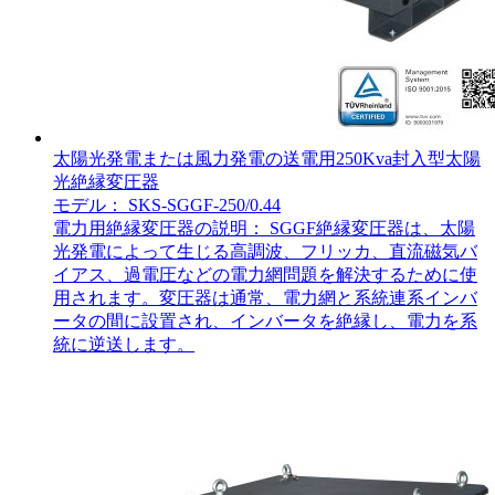
太陽光発電または風力発電の送電用250Kva封入型太陽
光絶縁変圧器
モデル： SKS-SGGF-250/0.44
電力用絶縁変圧器の説明： SGGF絶縁変圧器は、太陽
光発電によって生じる高調波、フリッカ、直流磁気バ
イアス、過電圧などの電力網問題を解決するために使
用されます。変圧器は通常、電力網と系統連系インバ
ータの間に設置され、インバータを絶縁し、電力を系
統に逆送します。