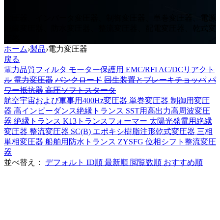
変圧器、インバータ変圧器、制御変圧器、単巻変圧器、電源
絶縁変圧器、防水変圧器、整流変圧器、配電変圧器、乾式変
圧器
ホーム
›
製品
›
電力変圧器
戻る
電力品質フィルタ
モーター保護用
EMC/RFI
AC/DCリアクト
ル
電力変圧器
バンクロード
回生装置とブレーキチョッパ
パ
ワー抵抗器
高圧ソフトスタータ
航空宇宙および軍事用400Hz変圧器
単巻変圧器
制御用変圧
器
高インピーダンス絶縁トランス
SST用高出力高周波変圧
器
絶縁トランス
K13トランスフォーマー
太陽光発電用絶縁
変圧器
整流変圧器
SC(B) エポキシ樹脂注形乾式変圧器
三相
単相変圧器
船舶用防水トランス
ZYSFG 位相シフト整流変圧
器
並べ替え：
デフォルト
ID順
最新順
閲覧数順
おすすめ順