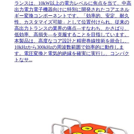
ランスは、10kW以上の電力レベルに焦点を当て、中高
出力電力電子機器向けに特別に開発されたコアエネル
ギー変換コンポーネントです。「効率的、安定、耐久
性、カスタマイズ可能」として位置付けられ、従来の
高出力トランスの業界の痛点—すなわち、かさばり、
低効率、高損失—を克服することを目指しています。
本製品は、高度なコア設計と精密巻線技術を統合し、
10kHzから300kHzの周波数範囲で効率的に動作しま
す。電圧変換と電気的絶縁を確実に実行し、コンパク
トなサ...