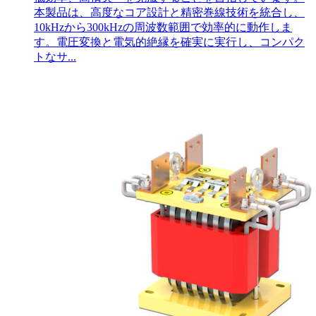
本製品は、高度なコア設計と精密巻線技術を統合し、
10kHzから300kHzの周波数範囲で効率的に動作しま
す。電圧変換と電気的絶縁を確実に実行し、コンパク
トなサ...