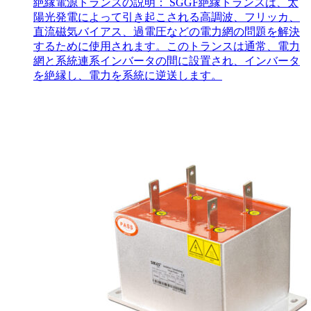
絶縁電源トランスの説明： SGGF絶縁トランスは、太
陽光発電によって引き起こされる高調波、フリッカ、
直流磁気バイアス、過電圧などの電力網の問題を解決
するために使用されます。このトランスは通常、電力
網と系統連系インバータの間に設置され、インバータ
を絶縁し、電力を系統に逆送します。