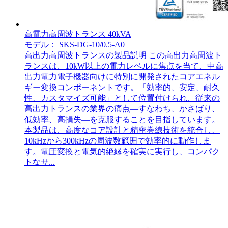
高電力高周波トランス 40kVA
モデル： SKS-DG-10/0.5-A0
高出力高周波トランスの製品説明 この高出力高周波ト
ランスは、10kW以上の電力レベルに焦点を当て、中高
出力電力電子機器向けに特別に開発されたコアエネル
ギー変換コンポーネントです。「効率的、安定、耐久
性、カスタマイズ可能」として位置付けられ、従来の
高出力トランスの業界の痛点—すなわち、かさばり、
低効率、高損失—を克服することを目指しています。
本製品は、高度なコア設計と精密巻線技術を統合し、
10kHzから300kHzの周波数範囲で効率的に動作しま
す。電圧変換と電気的絶縁を確実に実行し、コンパク
トなサ...