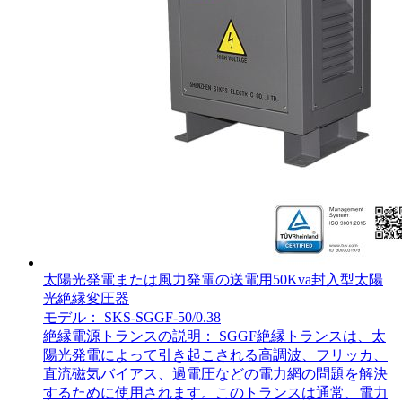
太陽光発電または風力発電の送電用50Kva封入型太陽
光絶縁変圧器
モデル： SKS-SGGF-50/0.38
絶縁電源トランスの説明： SGGF絶縁トランスは、太
陽光発電によって引き起こされる高調波、フリッカ、
直流磁気バイアス、過電圧などの電力網の問題を解決
するために使用されます。このトランスは通常、電力