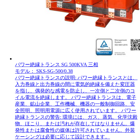
パワー絶縁トランス SG 500KVA 三相
モデル： SKS-SG-500/0.38
パワー絶縁トランスの説明: パワー絶縁トランスとは、
入力巻線と出力巻線の間に電気的絶縁を備えた変圧器
を指し、偶発的な感電を防止し、一次側と二次側のコ
イル電流を絶縁します。 パワー絶縁トランスは、電子
産業、鉱山企業、工作機械、機器の一般制御回路、安
全照明、照明用電源に広く使用されています。 パワー
絶縁トランスの警告: 環境には、ガス、蒸気、化学沈殿
物、ほこり、または汚れが存在してはなりません。爆
発性または腐食性の媒体は許可されていません。外装
ケーシングは必要に応じて設計できます。