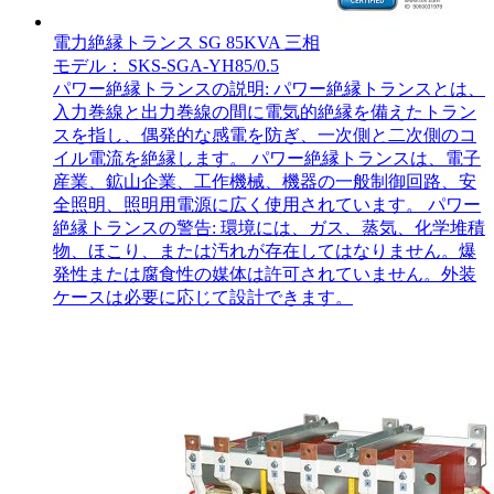
電力絶縁トランス SG 85KVA 三相
モデル： SKS-SGA-YH85/0.5
パワー絶縁トランスの説明: パワー絶縁トランスとは、
入力巻線と出力巻線の間に電気的絶縁を備えたトラン
スを指し、偶発的な感電を防ぎ、一次側と二次側のコ
イル電流を絶縁します。 パワー絶縁トランスは、電子
産業、鉱山企業、工作機械、機器の一般制御回路、安
全照明、照明用電源に広く使用されています。 パワー
絶縁トランスの警告: 環境には、ガス、蒸気、化学堆積
物、ほこり、または汚れが存在してはなりません。爆
発性または腐食性の媒体は許可されていません。外装
ケースは必要に応じて設計できます。