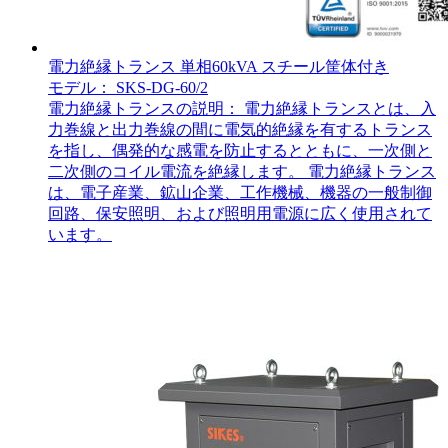
電力絶縁トランス 単相60kVA スチール筐体付き
モデル： SKS-DG-60/2
電力絶縁トランスの説明： 電力絶縁トランスとは、入
力巻線と出力巻線の間に電気的絶縁を有するトランス
を指し、偶発的な感電を防止するとともに、一次側と
二次側のコイル電流を絶縁します。 電力絶縁トランス
は、電子産業、鉱山企業、工作機械、機器の一般制御
回路、保安照明、および照明用電源に広く使用されて
います。