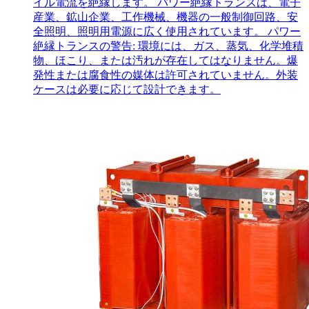
イル電流を絶縁します。 パワー絶縁トランスは、電子
産業、鉱山企業、工作機械、機器の一般制御回路、安
全照明、照明用電源に広く使用されています。 パワー
絶縁トランスの警告: 環境には、ガス、蒸気、化学堆積
物、ほこり、または汚れが存在してはなりません。爆
発性または腐食性の媒体は許可されていません。外装
ケースは必要に応じて設計できます。