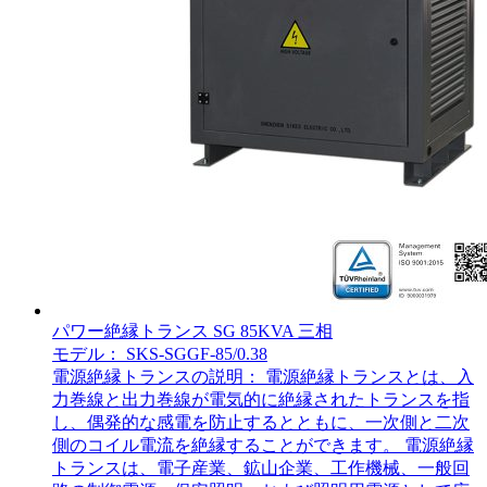
パワー絶縁トランス SG 85KVA 三相
モデル： SKS-SGGF-85/0.38
電源絶縁トランスの説明： 電源絶縁トランスとは、入
力巻線と出力巻線が電気的に絶縁されたトランスを指
し、偶発的な感電を防止するとともに、一次側と二次
側のコイル電流を絶縁することができます。 電源絶縁
トランスは、電子産業、鉱山企業、工作機械、一般回