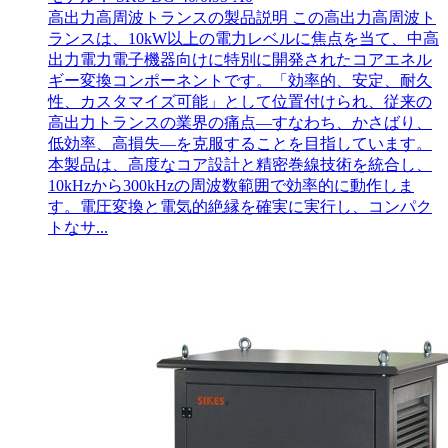
高出力高周波トランスの製品説明 この高出力高周波ト
ランスは、10kW以上の電力レベルに焦点を当て、中高
出力電力電子機器向けに特別に開発されたコアエネル
ギー変換コンポーネントです。「効率的、安定、耐久
性、カスタマイズ可能」として位置付けられ、従来の
高出力トランスの業界の痛点—すなわち、かさばり、
低効率、高損失—を克服することを目指しています。
本製品は、高度なコア設計と精密巻線技術を統合し、
10kHzから300kHzの周波数範囲で効率的に動作しま
す。電圧変換と電気的絶縁を確実に実行し、コンパク
トなサ...