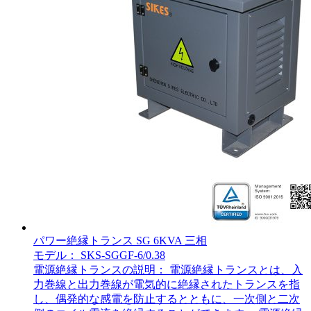
パワー絶縁トランス SG 6KVA 三相
モデル： SKS-SGGF-6/0.38
電源絶縁トランスの説明： 電源絶縁トランスとは、入
力巻線と出力巻線が電気的に絶縁されたトランスを指
し、偶発的な感電を防止するとともに、一次側と二次