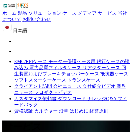
ホーム
製品
ソリューション
ケース
メディア
サービス
当社
について
お問い合わせ
日本語
EMC/RFIケース
モーター保護ケース用
銀行ケースの読
み込み
電力品質フィルタケース
リアクターケース
回
生装置およびブレーキチョッパーケース
抵抗器ケース
ソフトスターターケース
トランスケース
クライアント訪問
会社ニュース
会社紹介ビデオ
業界
ニュース
プロダクトビデオ
カスタマイズ依頼書
ダウンロード
ナレッジQ&A
フィ
ードバック
資格認証
カルチャー
沿革
はじめに
経営原則
サービス