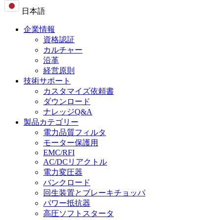
日本語
企業情報
資格認証
カルチャー
沿革
経営原則
技術サポート
カスタマイズ依頼書
ダウンロード
ナレッジQ&A
製品カテゴリー
電力品質フィルタ
モーター保護用
EMC/RFI
AC/DCリアクトル
電力変圧器
バンクロード
回生装置とブレーキチョッパ
パワー抵抗器
高圧ソフトスタータ