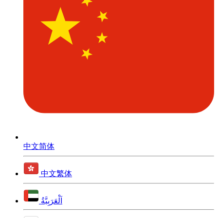
中文简体
中文繁体
اَلْعَرَبِيَّةُ