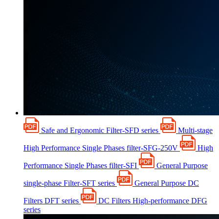
Safe and Ergonomic Filter-SFD series
Multi-stage
High Performance Single Phases filter-SFG-250V
High
Performance Single Phases filter-SFI
General Purpose
single-phase Filter-SFT series
General Purpose DC
Filters DFT series
DC Filters High-performance DFG
series