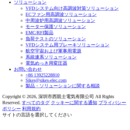
ソリューション
VFDシステム向け高調波対策ソリューション
ECファン用高調波ソリューション
中周波炉用高調波ソリューション
モーター保護ソリューション
EMC/RFI製品
負荷テストのソリューション
VFDシステム用ブレーキソリューション
航空宇宙および軍事用電源
系統連系ソリューション
電気めっき用変圧器
お問い合わせ
+86 13925228810
Sikes@sikes-elec.com
製品・ソリューションに関する相談
Copyright © 2026, 深圳市西凱士電気有限公司 All Rights
Reserved.
すべてのタグ
クッキーに関する通知
プライバシー
ポリシー
利用規約
サイトの言語を選択してください