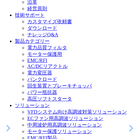
沿革
経営原則
技術サポート
カスタマイズ依頼書
ダウンロード
ナレッジQ&A
製品カテゴリー
電力品質フィルタ
モーター保護用
EMC/RFI
AC/DCリアクトル
電力変圧器
バンクロード
回生装置とブレーキチョッパ
パワー抵抗器
高圧ソフトスタータ
ソリューション
VFDシステム向け高調波対策ソリューション
ECファン用高調波ソリューション
中周波炉用高調波ソリューション
モーター保護ソリューション
EMC/RFI製品