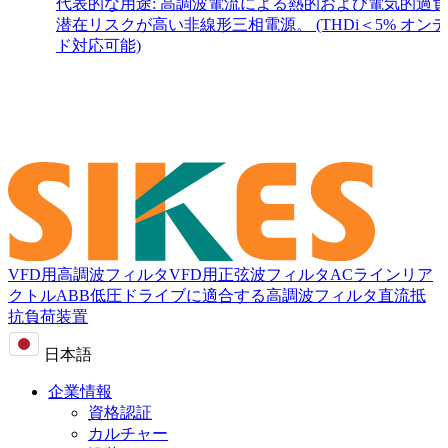
代表的な用途: 高調波電流による熱的および電気的過
潜在リスクが高い非線形三相電源。 (THDi＜5% オン
ド対応可能)
VFD用高調波フィルタ
VFD用正弦波フィルタ
ACラインリア
クトル
ABB低圧ドライブに適合する高調波フィルタ
直流抵
抗負荷装置
日本語
企業情報
資格認証
カルチャー