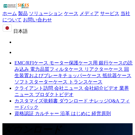
ホーム
製品
ソリューション
ケース
メディア
サービス
当社
について
お問い合わせ
日本語
EMC/RFIケース
モーター保護ケース用
銀行ケースの読
み込み
電力品質フィルタケース
リアクターケース
回
生装置およびブレーキチョッパーケース
抵抗器ケース
ソフトスターターケース
トランスケース
クライアント訪問
会社ニュース
会社紹介ビデオ
業界
ニュース
プロダクトビデオ
カスタマイズ依頼書
ダウンロード
ナレッジQ&A
フィ
ードバック
資格認証
カルチャー
沿革
はじめに
経営原則
ダウンロード