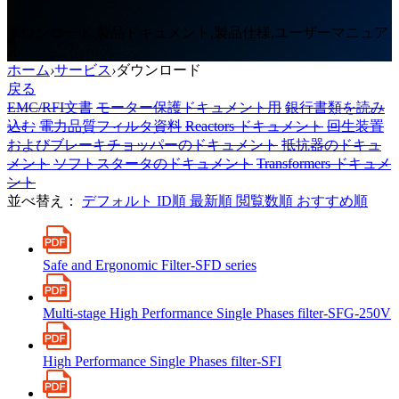
ダウンロード,製品ドキュメント,製品仕様,ユーザーマニュア
ル
ホーム
›
サービス
›
ダウンロード
戻る
EMC/RFI文書
モーター保護ドキュメント用
銀行書類を読み
込む
電力品質フィルタ資料
Reactors ドキュメント
回生装置
およびブレーキチョッパーのドキュメント
抵抗器のドキュ
メント
ソフトスタータのドキュメント
Transformers ドキュメ
ント
並べ替え：
デフォルト
ID順
最新順
閲覧数順
おすすめ順
Safe and Ergonomic Filter-SFD series
Multi-stage High Performance Single Phases filter-SFG-250V
High Performance Single Phases filter-SFI