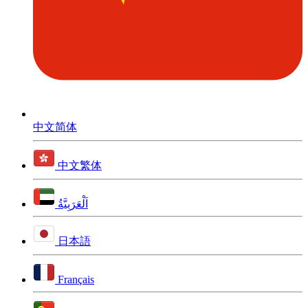
中文简体
中文繁体
اَلْعَرَبِيَّةُ
日本語
Français