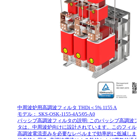
中周波炉用高調波フィルタ THDi＜5% 1155 A
モデル： SKS-OSK-1155-4A5/05-A0
パッシブ高調波フィルタの説明: このパッシブ高調波
タは、中周波炉向けに設計されています。このフィル
高調波電流歪みを必要なレベルまで効率的に低減しま