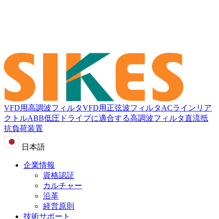
VFD用高調波フィルタ
VFD用正弦波フィルタ
ACラインリア
クトル
ABB低圧ドライブに適合する高調波フィルタ
直流抵
抗負荷装置
日本語
企業情報
資格認証
カルチャー
沿革
経営原則
技術サポート