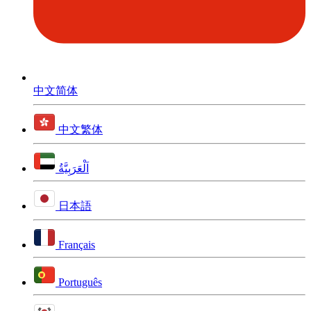
中文简体
中文繁体
اَلْعَرَبِيَّةُ
日本語
Français
Português