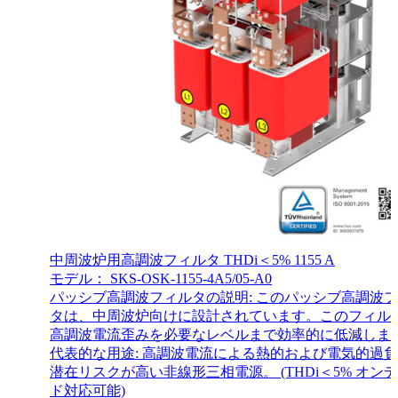
中周波炉用高調波フィルタ THDi＜5% 1155 A
モデル： SKS-OSK-1155-4A5/05-A0
パッシブ高調波フィルタの説明: このパッシブ高調波
タは、中周波炉向けに設計されています。このフィル
高調波電流歪みを必要なレベルまで効率的に低減しま
代表的な用途: 高調波電流による熱的および電気的過
潜在リスクが高い非線形三相電源。 (THDi＜5% オン
ド対応可能)