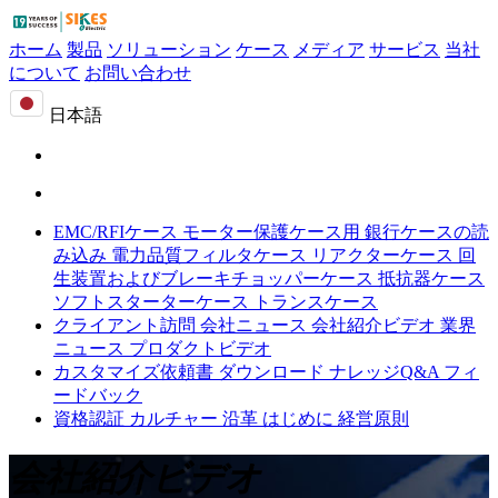
ホーム
製品
ソリューション
ケース
メディア
サービス
当社
について
お問い合わせ
日本語
EMC/RFIケース
モーター保護ケース用
銀行ケースの読
み込み
電力品質フィルタケース
リアクターケース
回
生装置およびブレーキチョッパーケース
抵抗器ケース
ソフトスターターケース
トランスケース
クライアント訪問
会社ニュース
会社紹介ビデオ
業界
ニュース
プロダクトビデオ
カスタマイズ依頼書
ダウンロード
ナレッジQ&A
フィ
ードバック
資格認証
カルチャー
沿革
はじめに
経営原則
会社紹介ビデオ