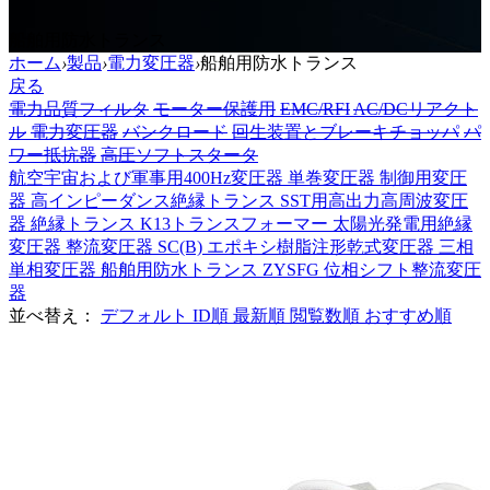
船舶用防水トランス
ホーム
›
製品
›
電力変圧器
›
船舶用防水トランス
戻る
電力品質フィルタ
モーター保護用
EMC/RFI
AC/DCリアクト
ル
電力変圧器
バンクロード
回生装置とブレーキチョッパ
パ
ワー抵抗器
高圧ソフトスタータ
航空宇宙および軍事用400Hz変圧器
単巻変圧器
制御用変圧
器
高インピーダンス絶縁トランス
SST用高出力高周波変圧
器
絶縁トランス
K13トランスフォーマー
太陽光発電用絶縁
変圧器
整流変圧器
SC(B) エポキシ樹脂注形乾式変圧器
三相
単相変圧器
船舶用防水トランス
ZYSFG 位相シフト整流変圧
器
並べ替え：
デフォルト
ID順
最新順
閲覧数順
おすすめ順