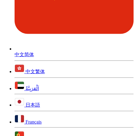
中文简体
中文繁体
اَلْعَرَبِيَّةُ
日本語
Français