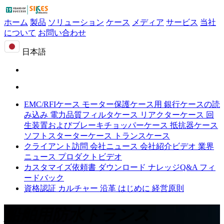
ホーム
製品
ソリューション
ケース
メディア
サービス
当社
について
お問い合わせ
日本語
EMC/RFIケース
モーター保護ケース用
銀行ケースの読
み込み
電力品質フィルタケース
リアクターケース
回
生装置およびブレーキチョッパーケース
抵抗器ケース
ソフトスターターケース
トランスケース
クライアント訪問
会社ニュース
会社紹介ビデオ
業界
ニュース
プロダクトビデオ
カスタマイズ依頼書
ダウンロード
ナレッジQ&A
フィ
ードバック
資格認証
カルチャー
沿革
はじめに
経営原則
船舶用防水トランス