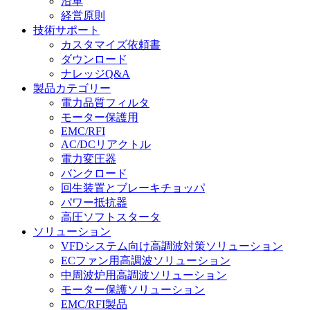
沿革
経営原則
技術サポート
カスタマイズ依頼書
ダウンロード
ナレッジQ&A
製品カテゴリー
電力品質フィルタ
モーター保護用
EMC/RFI
AC/DCリアクトル
電力変圧器
バンクロード
回生装置とブレーキチョッパ
パワー抵抗器
高圧ソフトスタータ
ソリューション
VFDシステム向け高調波対策ソリューション
ECファン用高調波ソリューション
中周波炉用高調波ソリューション
モーター保護ソリューション
EMC/RFI製品