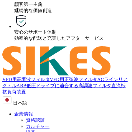
顧客第一主義
継続的な価値創造
安心のサポート体制
効率的な配送と充実したアフターサービス
VFD用高調波フィルタ
VFD用正弦波フィルタ
ACラインリア
クトル
ABB低圧ドライブに適合する高調波フィルタ
直流抵
抗負荷装置
日本語
企業情報
資格認証
カルチャー