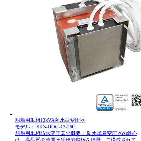
船舶用単相13kVA防水型変圧器
モデル： SKS-DOG-13-260
船舶用単相防水変圧器の概要： 防水単巻変圧器の鉄心
は、高品質の冷間圧延珪素鋼板を積層して構成されて