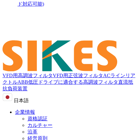
ド対応可能)
VFD用高調波フィルタ
VFD用正弦波フィルタ
ACラインリア
クトル
ABB低圧ドライブに適合する高調波フィルタ
直流抵
抗負荷装置
日本語
企業情報
資格認証
カルチャー
沿革
経営原則