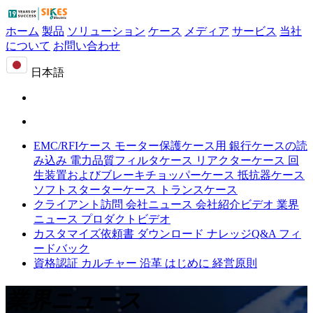
ホーム
製品
ソリューション
ケース
メディア
サービス
当社
について
お問い合わせ
日本語
EMC/RFIケース
モーター保護ケース用
銀行ケースの読
み込み
電力品質フィルタケース
リアクターケース
回
生装置およびブレーキチョッパーケース
抵抗器ケース
ソフトスターターケース
トランスケース
クライアント訪問
会社ニュース
会社紹介ビデオ
業界
ニュース
プロダクトビデオ
カスタマイズ依頼書
ダウンロード
ナレッジQ&A
フィ
ードバック
資格認証
カルチャー
沿革
はじめに
経営原則
業界ニュース