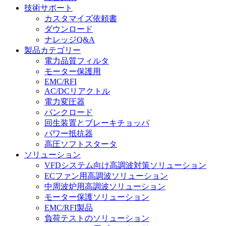
技術サポート
カスタマイズ依頼書
ダウンロード
ナレッジQ&A
製品カテゴリー
電力品質フィルタ
モーター保護用
EMC/RFI
AC/DCリアクトル
電力変圧器
バンクロード
回生装置とブレーキチョッパ
パワー抵抗器
高圧ソフトスタータ
ソリューション
VFDシステム向け高調波対策ソリューション
ECファン用高調波ソリューション
中周波炉用高調波ソリューション
モーター保護ソリューション
EMC/RFI製品
負荷テストのソリューション