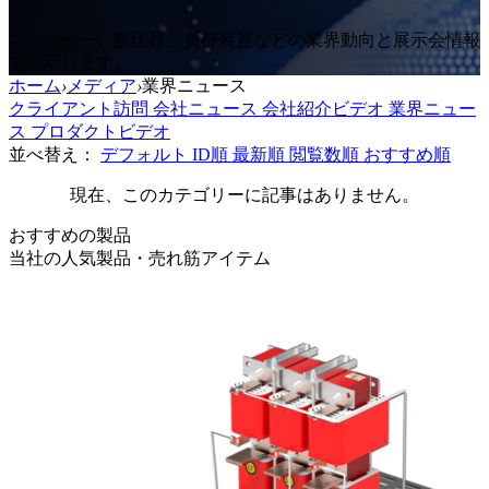
フィルター、変圧器、負荷装置などの業界動向と展示会情報
を表示します。
ホーム
›
メディア
›
業界ニュース
クライアント訪問
会社ニュース
会社紹介ビデオ
業界ニュー
ス
プロダクトビデオ
並べ替え：
デフォルト
ID順
最新順
閲覧数順
おすすめ順
現在、このカテゴリーに記事はありません。
おすすめの製品
当社の人気製品・売れ筋アイテム