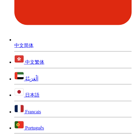
中文简体
中文繁体
اَلْعَرَبِيَّةُ
日本語
Français
Português