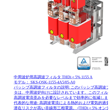
中周波炉用高調波フィルタ THDi＜5% 1155 A
モデル： SKS-OSK-1155-4A5/05-A0
パッシブ高調波フィルタの説明: このパッシブ高調波
タは、中周波炉向けに設計されています。このフィル
高調波電流歪みを必要なレベルまで効率的に低減しま
代表的な用途: 高調波電流による熱的および電気的過
潜在リスクが高い非線形三相電源。 (THDi＜5% オン