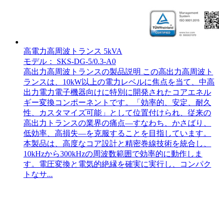
高電力高周波トランス 5kVA
モデル： SKS-DG-5/0.3-A0
高出力高周波トランスの製品説明 この高出力高周波ト
ランスは、10kW以上の電力レベルに焦点を当て、中高
出力電力電子機器向けに特別に開発されたコアエネル
ギー変換コンポーネントです。「効率的、安定、耐久
性、カスタマイズ可能」として位置付けられ、従来の
高出力トランスの業界の痛点—すなわち、かさばり、
低効率、高損失—を克服することを目指しています。
本製品は、高度なコア設計と精密巻線技術を統合し、
10kHzから300kHzの周波数範囲で効率的に動作しま
す。電圧変換と電気的絶縁を確実に実行し、コンパク
トなサ...