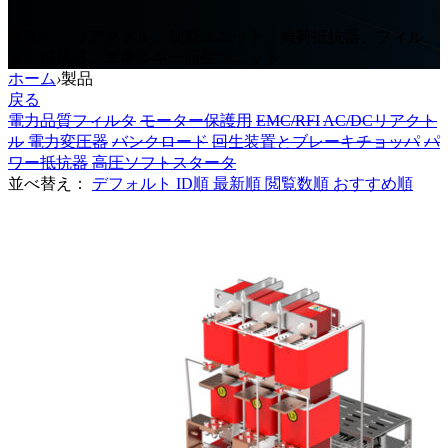
変圧器、リアクトル、制動ユニット、負荷抵抗器、フィル
タ、抵抗器、エネルギー回生ユニット
ホーム
›
製品
戻る
電力品質フィルタ
モーター保護用
EMC/RFI
AC/DCリアクト
ル
電力変圧器
バンクロード
回生装置とブレーキチョッパ
パ
ワー抵抗器
高圧ソフトスタータ
並べ替え：
デフォルト
ID順
最新順
閲覧数順
おすすめ順