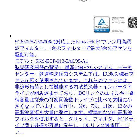
SC630F5-150-006に対応したFans-tech ECファン用高調
波フィルター。1台のフィルターで最大5台のファンを
駆動可能。
モデル： SKS-ECF-013-5A6/05-A1
製品研究開発の背景： 最新のHVACシステム、データ
センター、鉄道輸送換気システムでは、EC永久磁石フ
ァンが広く使用されています。これらのファンには、
非線形負荷として機能する内蔵整流器・インバータド
ライブが組み込まれており、DCリンクのエネルギー蓄
積容量は従来の可変周波数ドライブに比べて大幅に小
さくなっています。動作中、5次、7次、11次、13次の
高調波電流を大量に発生します。標準的なVFD高調波
フィルタを使用すると、グリッド、フィルタ、ECドラ
イブ間で共振が容易に発生し、DCリンク過電圧、フ
ァ...