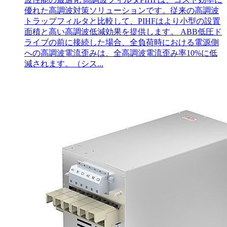
優れた高調波対策ソリューションです。従来の高調波
トラップフィルタと比較して、PIHFはより小型の設置
面積と高い高調波低減効果を提供します。 ABB低圧ド
ライブの前に接続した場合、全負荷時における電源側
への高調波電流歪みは、全高調波電流歪み率10%に低
減されます。（シス...