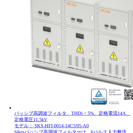
パッシブ高調波フィルタ、THDi < 5%、定格電流14A、
定格電圧11.5kV
モデル： SKS-HFI-0014-14C5/05-A0
Sikesパッシブ高調波フィルターは、6パルス入力整流