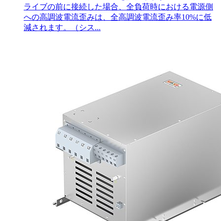
ライブの前に接続した場合、全負荷時における電源側
への高調波電流歪みは、全高調波電流歪み率10%に低
減されます。（シス...