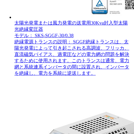
太陽光発電または風力発電の送電用30Kva封入型太陽
光絶縁変圧器
モデル： SKS-SGGF-30/0.38
絶縁電源トランスの説明： SGGF絶縁トランスは、太
陽光発電によって引き起こされる高調波、フリッカ、
直流磁気バイアス、過電圧などの電力網の問題を解決
するために使用されます。このトランスは通常、電力
網と系統連系インバータの間に設置され、インバータ
を絶縁し、電力を系統に逆送します。