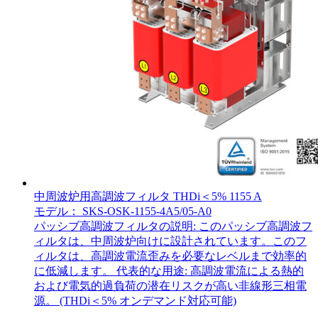
中周波炉用高調波フィルタ THDi＜5% 1155 A
モデル： SKS-OSK-1155-4A5/05-A0
パッシブ高調波フィルタの説明: このパッシブ高調波フ
ィルタは、中周波炉向けに設計されています。このフ
ィルタは、高調波電流歪みを必要なレベルまで効率的
に低減します。 代表的な用途: 高調波電流による熱的
および電気的過負荷の潜在リスクが高い非線形三相電
源。 (THDi＜5% オンデマンド対応可能)