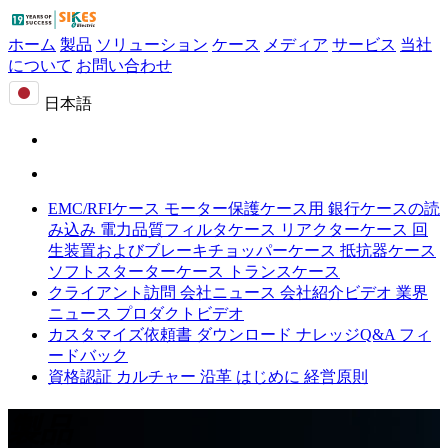
ホーム
製品
ソリューション
ケース
メディア
サービス
当社
について
お問い合わせ
日本語
EMC/RFIケース
モーター保護ケース用
銀行ケースの読
み込み
電力品質フィルタケース
リアクターケース
回
生装置およびブレーキチョッパーケース
抵抗器ケース
ソフトスターターケース
トランスケース
クライアント訪問
会社ニュース
会社紹介ビデオ
業界
ニュース
プロダクトビデオ
カスタマイズ依頼書
ダウンロード
ナレッジQ&A
フィ
ードバック
資格認証
カルチャー
沿革
はじめに
経営原則
製品