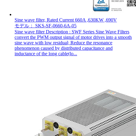
Sine wave filter, Rated Current 660A ,630KW ,690V
モデル： SKS-SF-0660-6A-05
Sine wave filter Description : SWF Series Sine Wave Filters
convert the PWM output signal of motor drives into a smooth
sine wave with low residual; Reduce the resonance
phenomenon caused by distributed capacitance and
inductance of the long cable(lo...