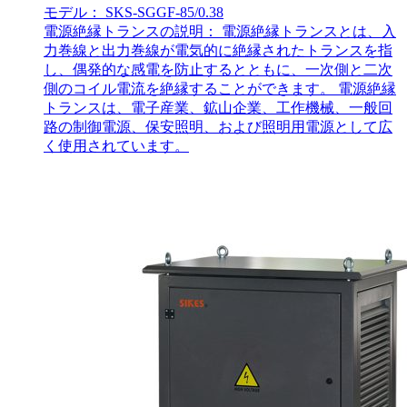
モデル： SKS-SGGF-85/0.38
電源絶縁トランスの説明： 電源絶縁トランスとは、入
力巻線と出力巻線が電気的に絶縁されたトランスを指
し、偶発的な感電を防止するとともに、一次側と二次
側のコイル電流を絶縁することができます。 電源絶縁
トランスは、電子産業、鉱山企業、工作機械、一般回
路の制御電源、保安照明、および照明用電源として広
く使用されています。