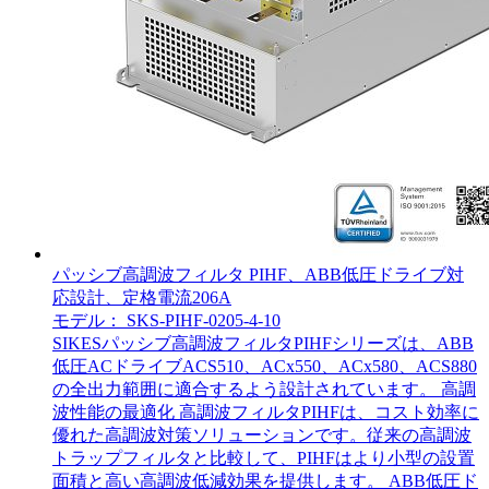
パッシブ高調波フィルタ PIHF、ABB低圧ドライブ対
応設計、定格電流206A
モデル： SKS-PIHF-0205-4-10
SIKESパッシブ高調波フィルタPIHFシリーズは、ABB
低圧ACドライブACS510、ACx550、ACx580、ACS880
の全出力範囲に適合するよう設計されています。 高調
波性能の最適化 高調波フィルタPIHFは、コスト効率に
優れた高調波対策ソリューションです。従来の高調波
トラップフィルタと比較して、PIHFはより小型の設置
面積と高い高調波低減効果を提供します。 ABB低圧ド