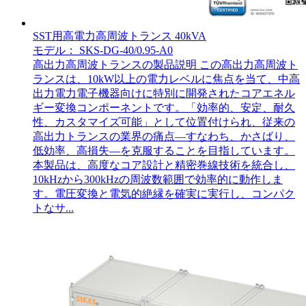
SST用高電力高周波トランス 40kVA
モデル： SKS-DG-40/0.95-A0
高出力高周波トランスの製品説明 この高出力高周波ト
ランスは、10kW以上の電力レベルに焦点を当て、中高
出力電力電子機器向けに特別に開発されたコアエネル
ギー変換コンポーネントです。「効率的、安定、耐久
性、カスタマイズ可能」として位置付けられ、従来の
高出力トランスの業界の痛点—すなわち、かさばり、
低効率、高損失—を克服することを目指しています。
本製品は、高度なコア設計と精密巻線技術を統合し、
10kHzから300kHzの周波数範囲で効率的に動作しま
す。電圧変換と電気的絶縁を確実に実行し、コンパク
トなサ...