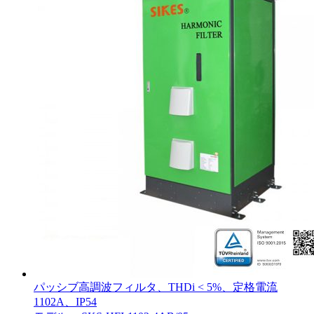
パッシブ高調波フィルタ、THDi < 5%、定格電流
1102A、IP54