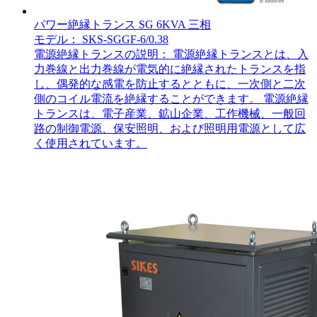
パワー絶縁トランス SG 6KVA 三相
モデル： SKS-SGGF-6/0.38
電源絶縁トランスの説明： 電源絶縁トランスとは、入
力巻線と出力巻線が電気的に絶縁されたトランスを指
し、偶発的な感電を防止するとともに、一次側と二次
側のコイル電流を絶縁することができます。 電源絶縁
トランスは、電子産業、鉱山企業、工作機械、一般回
路の制御電源、保安照明、および照明用電源として広
く使用されています。