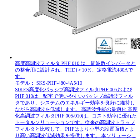
高度高調波フィルタ PHF 010 は、周波数インバータと
の整合用に設計され、THDi＜10％、定格電流480Aで
す。
モデル： SKS-PHF-480-4A5/10
SIKES高度化パッシブ高調波フィルタPHF 005および
PHF 010は、堅牢で使いやすいパッシブ高調波フィル
タであり、システムのエネルギー効率を良好に維持し
ながら高調波を低減します。 高調波性能の最適化 高度
化高調波フィルタPHF 005/010は、コスト効率に優れた
トータルソリューションです。従来の高調波トラップ
フィルタと比較して、PHFはより小型の設置面積とよ
り高い高調波低減効果を提供します。 本ソリューショ