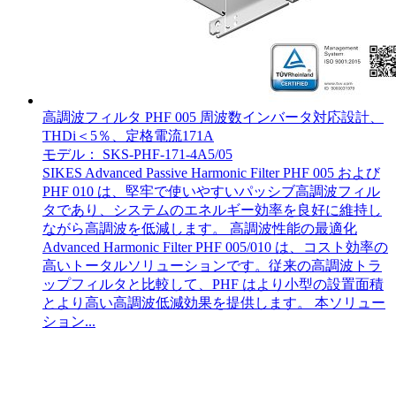
高調波フィルタ PHF 005 周波数インバータ対応設計、
THDi＜5％、定格電流171A
モデル： SKS-PHF-171-4A5/05
SIKES Advanced Passive Harmonic Filter PHF 005 および
PHF 010 は、堅牢で使いやすいパッシブ高調波フィル
タであり、システムのエネルギー効率を良好に維持し
ながら高調波を低減します。 高調波性能の最適化
Advanced Harmonic Filter PHF 005/010 は、コスト効率の
高いトータルソリューションです。従来の高調波トラ
ップフィルタと比較して、PHF はより小型の設置面積
とより高い高調波低減効果を提供します。 本ソリュー
ション...