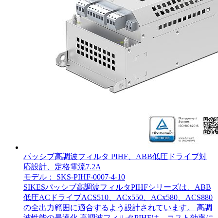
パッシブ高調波フィルタ PIHF、ABB低圧ドライブ対
応設計、定格電流7.2A
モデル： SKS-PIHF-0007-4-10
SIKESパッシブ高調波フィルタPIHFシリーズは、ABB
低圧ACドライブACS510、ACx550、ACx580、ACS880
の全出力範囲に適合するよう設計されています。 高調
波性能の最適化 高調波フィルタPIHFは、コスト効率に