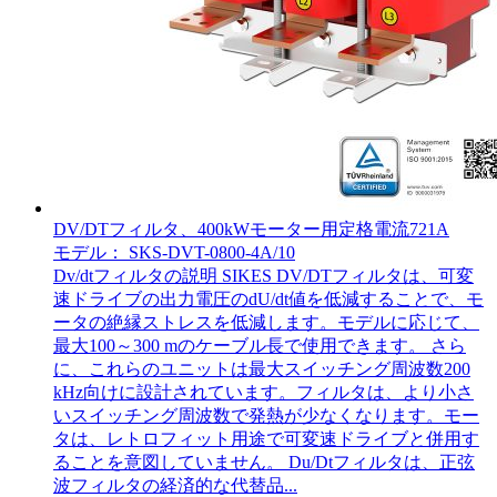
DV/DTフィルタ、400kWモーター用定格電流721A
モデル： SKS-DVT-0800-4A/10
Dv/dtフィルタの説明 SIKES DV/DTフィルタは、可変
速ドライブの出力電圧のdU/dt値を低減することで、モ
ータの絶縁ストレスを低減します。モデルに応じて、
最大100～300 mのケーブル長で使用できます。 さら
に、これらのユニットは最大スイッチング周波数200
kHz向けに設計されています。フィルタは、より小さ
いスイッチング周波数で発熱が少なくなります。モー
タは、レトロフィット用途で可変速ドライブと併用す
ることを意図していません。 Du/Dtフィルタは、正弦
波フィルタの経済的な代替品...