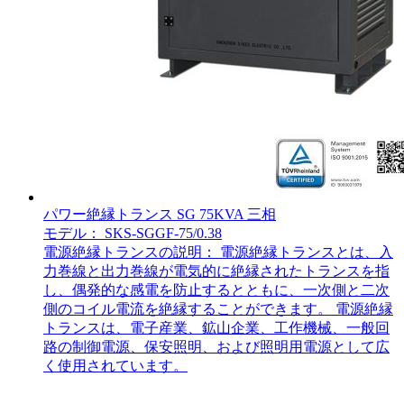
パワー絶縁トランス SG 75KVA 三相
モデル： SKS-SGGF-75/0.38
電源絶縁トランスの説明： 電源絶縁トランスとは、入
力巻線と出力巻線が電気的に絶縁されたトランスを指
し、偶発的な感電を防止するとともに、一次側と二次
側のコイル電流を絶縁することができます。 電源絶縁
トランスは、電子産業、鉱山企業、工作機械、一般回
路の制御電源、保安照明、および照明用電源として広
く使用されています。