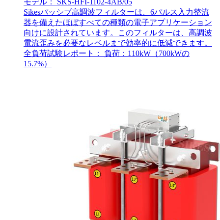
モデル： SKS-HFI-1102-4AB/05
Sikesパッシブ高調波フィルターは、6パルス入力整流
器を備えたほぼすべての種類の電子アプリケーション
向けに設計されています。このフィルターは、高調波
電流歪みを必要なレベルまで効率的に低減できます。
全負荷試験レポート： 負荷：110kW（700kWの
15.7%）