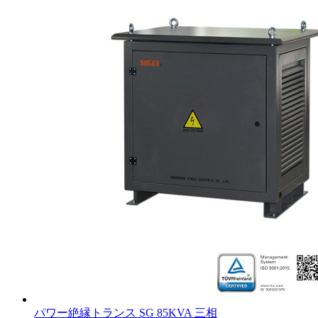
パワー絶縁トランス SG 85KVA 三相