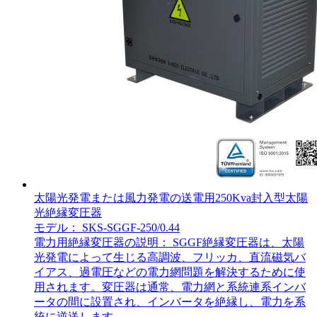
太陽光発電または風力発電の送電用250Kva封入型太陽
光絶縁変圧器
モデル： SKS-SGGF-250/0.44
電力用絶縁変圧器の説明： SGGF絶縁変圧器は、太陽
光発電によって生じる高調波、フリッカ、直流磁気バ
イアス、過電圧などの電力網問題を解決するために使
用されます。変圧器は通常、電力網と系統連系インバ
ータの間に設置され、インバータを絶縁し、電力を系
統に逆送します。