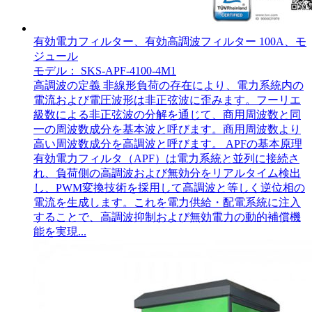
有効電力フィルター、有効高調波フィルター 100A、モ
ジュール
モデル： SKS-APF-4100-4M1
高調波の定義 非線形負荷の存在により、電力系統内の
電流および電圧波形は非正弦波に歪みます。フーリエ
級数による非正弦波の分解を通じて、商用周波数と同
一の周波数成分を基本波と呼びます。商用周波数より
高い周波数成分を高調波と呼びます。 APFの基本原理
有効電力フィルタ（APF）は電力系統と並列に接続さ
れ、負荷側の高調波および無効分をリアルタイム検出
し、PWM変換技術を採用して高調波と等しく逆位相の
電流を生成します。これを電力供給・配電系統に注入
することで、高調波抑制および無効電力の動的補償機
能を実現...