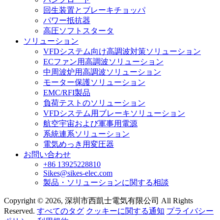
回生装置とブレーキチョッパ
パワー抵抗器
高圧ソフトスタータ
ソリューション
VFDシステム向け高調波対策ソリューション
ECファン用高調波ソリューション
中周波炉用高調波ソリューション
モーター保護ソリューション
EMC/RFI製品
負荷テストのソリューション
VFDシステム用ブレーキソリューション
航空宇宙および軍事用電源
系統連系ソリューション
電気めっき用変圧器
お問い合わせ
+86 13925228810
Sikes@sikes-elec.com
製品・ソリューションに関する相談
Copyright © 2026, 深圳市西凱士電気有限公司 All Rights
Reserved.
すべてのタグ
クッキーに関する通知
プライバシー