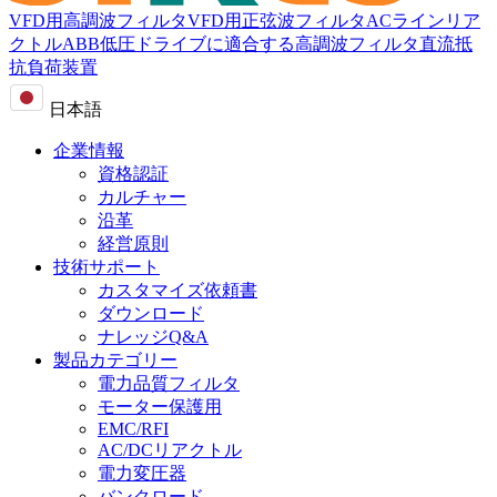
VFD用高調波フィルタ
VFD用正弦波フィルタ
ACラインリア
クトル
ABB低圧ドライブに適合する高調波フィルタ
直流抵
抗負荷装置
日本語
企業情報
資格認証
カルチャー
沿革
経営原則
技術サポート
カスタマイズ依頼書
ダウンロード
ナレッジQ&A
製品カテゴリー
電力品質フィルタ
モーター保護用
EMC/RFI
AC/DCリアクトル
電力変圧器
バンクロード