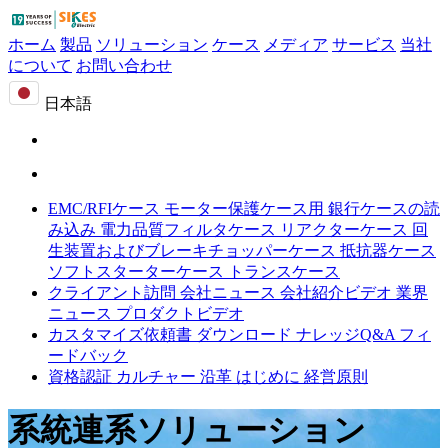
ホーム
製品
ソリューション
ケース
メディア
サービス
当社
について
お問い合わせ
日本語
EMC/RFIケース
モーター保護ケース用
銀行ケースの読
み込み
電力品質フィルタケース
リアクターケース
回
生装置およびブレーキチョッパーケース
抵抗器ケース
ソフトスターターケース
トランスケース
クライアント訪問
会社ニュース
会社紹介ビデオ
業界
ニュース
プロダクトビデオ
カスタマイズ依頼書
ダウンロード
ナレッジQ&A
フィ
ードバック
資格認証
カルチャー
沿革
はじめに
経営原則
系統連系ソリューション