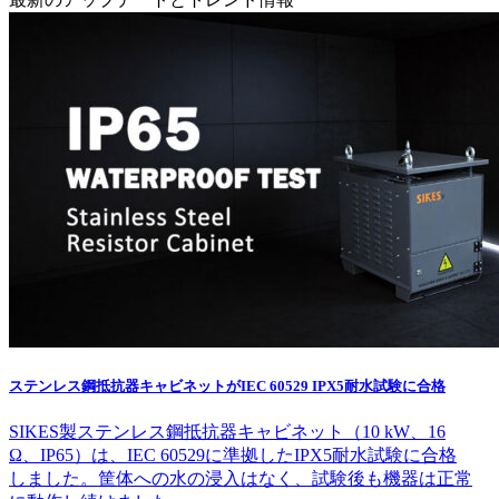
ステンレス鋼抵抗器キャビネットがIEC 60529 IPX5耐水試験に合格
SIKES製ステンレス鋼抵抗器キャビネット（10 kW、16
Ω、IP65）は、IEC 60529に準拠したIPX5耐水試験に合格
しました。筐体への水の浸入はなく、試験後も機器は正常