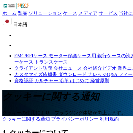
ホーム
製品
ソリューション
ケース
メディア
サービス
当社に
日本語
EMC/RFIケース
モーター保護ケース用
銀行ケースの読
ーケース
トランスケース
クライアント訪問
会社ニュース
会社紹介ビデオ
業界ニ
カスタマイズ依頼書
ダウンロード
ナレッジQ&A
フィー
資格認証
カルチャー
沿革
はじめに
経営原則
クッキーに関する通知
クッキーの使用により、ブラウジング体験が向上します。
クッキーに関する通知
プライバシーポリシー
利用規約
1. クッキーについて