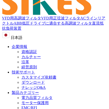
VFD用高調波フィルタ
VFD用正弦波フィルタ
ACラインリア
クトル
ABB低圧ドライブに適合する高調波フィルタ
直流抵
抗負荷装置
日本語
企業情報
資格認証
カルチャー
沿革
経営原則
技術サポート
カスタマイズ依頼書
ダウンロード
ナレッジQ&A
製品カテゴリー
電力品質フィルタ
モーター保護用
EMC/RFI