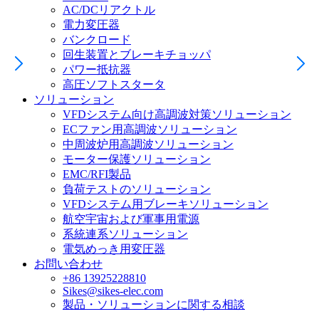
AC/DCリアクトル
電力変圧器
バンクロード
回生装置とブレーキチョッパ
パワー抵抗器
高圧ソフトスタータ
ソリューション
VFDシステム向け高調波対策ソリューション
ECファン用高調波ソリューション
中周波炉用高調波ソリューション
モーター保護ソリューション
EMC/RFI製品
負荷テストのソリューション
VFDシステム用ブレーキソリューション
航空宇宙および軍事用電源
系統連系ソリューション
電気めっき用変圧器
お問い合わせ
+86 13925228810
Sikes@sikes-elec.com
製品・ソリューションに関する相談