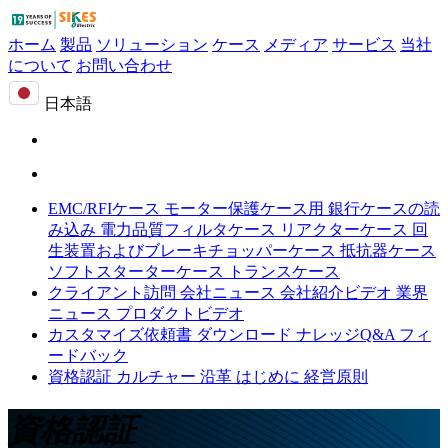
ホーム
製品
ソリューション
ケース
メディア
サービス
当社
について
お問い合わせ
日本語
EMC/RFIケース
モーター保護ケース用
銀行ケースの読
み込み
電力品質フィルタケース
リアクターケース
回
生装置およびブレーキチョッパーケース
抵抗器ケース
ソフトスターターケース
トランスケース
クライアント訪問
会社ニュース
会社紹介ビデオ
業界
ニュース
プロダクトビデオ
カスタマイズ依頼書
ダウンロード
ナレッジQ&A
フィ
ードバック
資格認証
カルチャー
沿革
はじめに
経営原則
資格認証