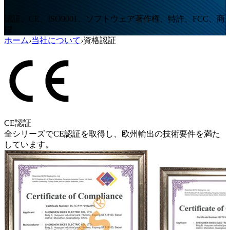
認証、CE、ISO9001、ソフトウェア著作権、特許、FCC、商
標
ホーム
›
当社について
›
資格認証
CE認証
全シリーズでCE認証を取得し、欧州輸出の技術要件を満た
しています。