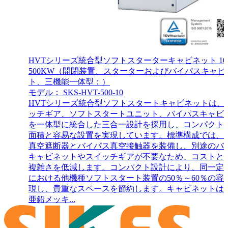
HVTシリーズ統合型ソフトスターターキャビネット 10
500KW（開閉装置、スターターおよびバイパスキャビ
ト、三機能一体型：）
モデル： SKS-HVT-500-10
HVTシリーズ統合型ソフトスタートキャビネットは、
ッチギア、ソフトスタートユニット、バイパスキャビ
を一体型に統合した三合一設計を採用し、コンパクト
面積と容易な設置を実現しています。標準構成では、
真空遮断器とバイパス真空接触器を装備し、別途のバ
キャビネットやスイッチギアが不要なため、コストと
複雑さを低減します。コンパクト設計により、同一定
における他機種ソフトスタート装置の50％～60％の容
現し、貴重なスペースを節約します。キャビネットは
亜鉛メッキ...