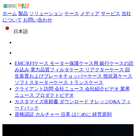
ホーム
製品
ソリューション
ケース
メディア
サービス
当社
について
お問い合わせ
日本語
EMC/RFIケース
モーター保護ケース用
銀行ケースの読
み込み
電力品質フィルタケース
リアクターケース
回
生装置およびブレーキチョッパーケース
抵抗器ケース
ソフトスターターケース
トランスケース
クライアント訪問
会社ニュース
会社紹介ビデオ
業界
ニュース
プロダクトビデオ
カスタマイズ依頼書
ダウンロード
ナレッジQ&A
フィ
ードバック
資格認証
カルチャー
沿革
はじめに
経営原則
高圧ソフトスタータ