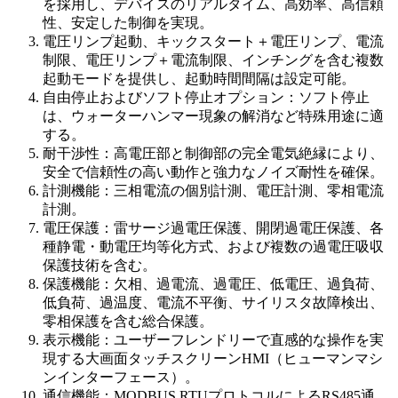
を採用し、デバイスのリアルタイム、高効率、高信頼
性、安定した制御を実現。
電圧リンプ起動、キックスタート＋電圧リンプ、電流
制限、電圧リンプ＋電流制限、インチングを含む複数
起動モードを提供し、起動時間間隔は設定可能。
自由停止およびソフト停止オプション：ソフト停止
は、ウォーターハンマー現象の解消など特殊用途に適
する。
耐干渉性：高電圧部と制御部の完全電気絶縁により、
安全で信頼性の高い動作と強力なノイズ耐性を確保。
計測機能：三相電流の個別計測、電圧計測、零相電流
計測。
電圧保護：雷サージ過電圧保護、開閉過電圧保護、各
種静電・動電圧均等化方式、および複数の過電圧吸収
保護技術を含む。
保護機能：欠相、過電流、過電圧、低電圧、過負荷、
低負荷、過温度、電流不平衡、サイリスタ故障検出、
零相保護を含む総合保護。
表示機能：ユーザーフレンドリーで直感的な操作を実
現する大画面タッチスクリーンHMI（ヒューマンマシ
ンインターフェース）。
通信機能：MODBUS RTUプロトコルによるRS485通