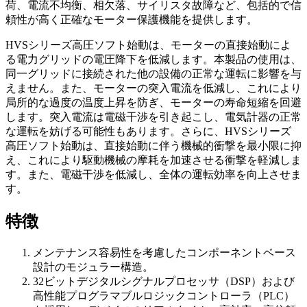
荷、電流不均衡、相欠落、サイリスタ故障など、包括的で信
頼性が高く正確なモーター保護機能を提供します。
HVSシリーズ高圧ソフト始動は、モーターの直接始動によ
る電力グリッドの電圧降下を低減します。本製品の使用は、
同一グリッドに接続された他の設備の正常な運転に影響を与
えません。また、モーターの突入電流を低減し、これにより
局所的な過度の温度上昇を防ぎ、モーターの寿命短縮を回避
します。突入電流は電磁干渉を引き起こし、電気計器の正常
な運転を妨げる可能性もあります。さらに、HVSシリーズ
高圧ソフト始動は、直接始動に伴う機械的衝撃を最小限に抑
え、これにより駆動機械の摩耗を加速させる衝撃を軽減しま
す。また、電磁干渉を低減し、全体の運転効率を向上させま
す。
特徴
メンテナンス容易性を考慮したコンポーネントベース
設計のモジュラー構造。
32ビットデジタルシグナルプロセッサ（DSP）および
高性能プログラマブルロジックコントローラ（PLC）