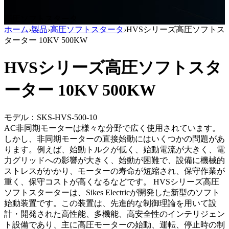
高圧ソフトスタータ
ホーム
›
製品
›
高圧ソフトスタータ
›
HVSシリーズ高圧ソフトス
ターター 10KV 500KW
HVSシリーズ高圧ソフトスタ
ーター 10KV 500KW
モデル：SKS-HVS-500-10
AC非同期モーターは様々な分野で広く使用されています。
しかし、非同期モーターの直接始動にはいくつかの問題があ
ります。例えば、始動トルクが低く、始動電流が大きく、電
力グリッドへの影響が大きく、始動が困難で、設備に機械的
ストレスがかかり、モーターの寿命が短縮され、保守作業が
重く、保守コストが高くなるなどです。 HVSシリーズ高圧
ソフトスターターは、Sikes Electricが開発した新型のソフト
始動装置です。この装置は、先進的な制御理論を用いて設
計・開発された高性能、多機能、高安全性のインテリジェン
ト設備であり、主に高圧モーターの始動、運転、停止時の制