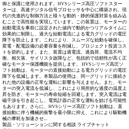
御と保護に使用されます。HVSシリーズ高圧ソフトスター
ターは、高速デジタル信号プロセッサを中心に構築され、現
代の先進的な制御方法と様々な動的・静的保護対策を組み込
むことで高性能を実現しています。この装置は、モーターの
始動電流を事前に設定された値内で動的かつリアルタイムに
効果的に制限し、過大な始動電流による電力グリッドの電圧
降下を防止します。これにより、スムーズな始動を確保し、
変電・配電設備の必要容量を削減し、プロジェクト投資コス
トを節約します。また、装置は過電流、過負荷、電流不均
衡、相欠落、サイリスタ故障など、包括的で信頼性が高く正
確なモーター保護機能を提供します。 HVSシリーズ高圧ソ
フト始動は、モーターの直接始動による電力グリッドの電圧
降下を低減します。本製品の使用は、同一グリッドに接続さ
れた他の設備の正常な運転に影響を与えません。また、モー
ターの突入電流を低減し、これにより局所的な過度の温度上
昇を防ぎ、モーターの寿命短縮を回避します。突入電流は電
磁干渉を引き起こし、電気計器の正常な運転を妨げる可能性
もあります。さらに、HVSシリーズ高圧ソフト始動は、直
接始動に伴う機械的衝撃を最小限に抑え、これにより駆動機
械の摩耗を加速させ...
製品・ソリューションに関する相談
ライブチャット