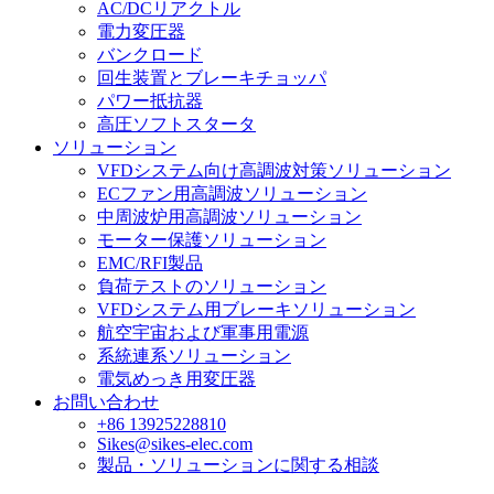
AC/DCリアクトル
電力変圧器
バンクロード
回生装置とブレーキチョッパ
パワー抵抗器
高圧ソフトスタータ
ソリューション
VFDシステム向け高調波対策ソリューション
ECファン用高調波ソリューション
中周波炉用高調波ソリューション
モーター保護ソリューション
EMC/RFI製品
負荷テストのソリューション
VFDシステム用ブレーキソリューション
航空宇宙および軍事用電源
系統連系ソリューション
電気めっき用変圧器
お問い合わせ
+86 13925228810
Sikes@sikes-elec.com
製品・ソリューションに関する相談