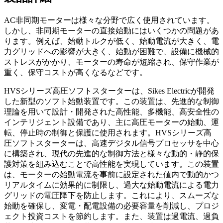
AC非同期モーターは様々な分野で広く使用されています。
しかし、非同期モーターの直接始動にはいくつかの問題があ
ります。例えば、始動トルクが低く、始動電流が大きく、電
力グリッドへの影響が大きく、始動が困難で、設備に機械的
ストレスがかかり、モーターの寿命が短縮され、保守作業が
重く、保守コストが高くなるなどです。
HVSシリーズ高圧ソフトスターターは、Sikes Electricが開発
した新型のソフト始動装置です。この装置は、先進的な制御
理論を用いて設計・開発された高性能、多機能、高安全性の
インテリジェント設備であり、主に高圧モーターの始動、運
転、停止時の制御と保護に使用されます。HVSシリーズ高
圧ソフトスターターは、高速デジタル信号プロセッサを中心
に構築され、現代の先進的な制御方法と様々な動的・静的保
護対策を組み込むことで高性能を実現しています。この装置
は、モーターの始動電流を事前に設定された値内で動的かつ
リアルタイムに効果的に制限し、過大な始動電流による電力
グリッドの電圧降下を防止します。これにより、スムーズな
始動を確保し、変電・配電設備の必要容量を削減し、プロジ
ェクト投資コストを節約します。また、装置は過電流、過負