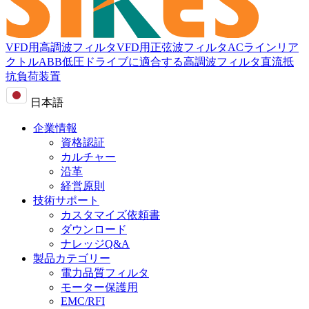
VFD用高調波フィルタ
VFD用正弦波フィルタ
ACラインリア
クトル
ABB低圧ドライブに適合する高調波フィルタ
直流抵
抗負荷装置
日本語
企業情報
資格認証
カルチャー
沿革
経営原則
技術サポート
カスタマイズ依頼書
ダウンロード
ナレッジQ&A
製品カテゴリー
電力品質フィルタ
モーター保護用
EMC/RFI