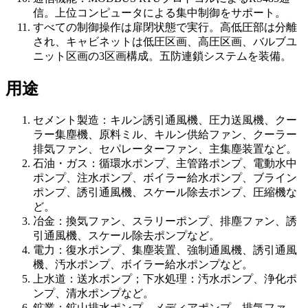
信。上位コンピュータによる集中制御をサポート。
すべての制御操作は扉閉状態で実行。高低圧部は分離
され、キャビネットは低圧区画、高圧区画、バルブユ
ニット区画の3区画構成。五防連鎖システムを装備。
用途
セメント製造：キルン誘引通風機、圧力送風機、クー
ラー集塵機、原料ミル、キルン供給ファン、クーラー
排気ファン、セパレーターファン、主集塵装置など。
石油・ガス：循環水ポンプ、主管路ポンプ、電動水中
ポンプ、注水ポンプ、ボイラー給水ポンプ、ブライン
ポンプ、誘引通風機、スケール除去ポンプ、圧縮機な
ど。
冶金：換気ファン、スラリーポンプ、排塵ファン、誘
引通風機、スケール除去ポンプなど。
電力：復水ポンプ、集塵装置、強制通風機、誘引通風
機、汚水ポンプ、ボイラー給水ポンプなど。
上水道：送水ポンプ；下水処理：汚水ポンプ、浄化ポ
ンプ、清水ポンプなど。
鉱業：鉱山排水ポンプ、メディアポンプ、排気ファ