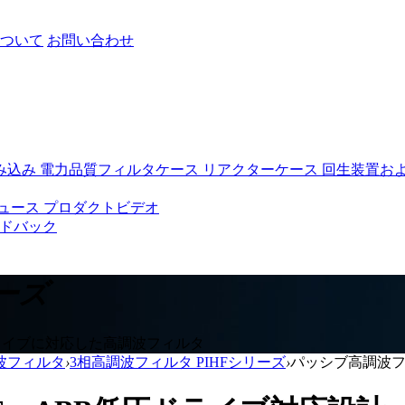
ついて
お問い合わせ
み込み
電力品質フィルタケース
リアクターケース
回生装置お
ュース
プロダクトビデオ
ドバック
ーズ
ドライブに対応した高調波フィルタ
波フィルタ
›
3相高調波フィルタ PIHFシリーズ
›
パッシブ高調波フィ