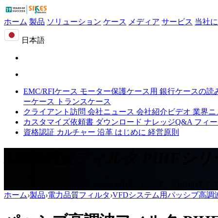
ホーム
製品
ソリューション
ケース
メディア
サービス
当社に
日本語
EMC/RFIケース
モーター保護ケース用
銀行ケースの読
ーケース
トランスケース
クライアント訪問
会社ニュース
会社紹介ビデオ
業界ニ
カスタマイズ依頼書
ダウンロード
ナレッジQ&A
フィー
資格認証
カルチャー
沿革
はじめに
経営原則
3相高調波フィルタ PIHFシリ
VFDシステム用高調波フィルタ PIHFシリーズ、ABB低圧
ホーム
›
製品
›
電力品質フィルタ
›
VFDシステム用パッシブ高調