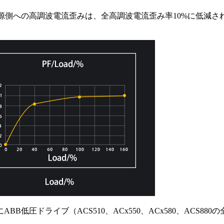
側への高調波電流歪みは、全高調波電流歪み率10%に低減されます
BB低圧ドライブ（ACS510、ACx550、ACx580、AC