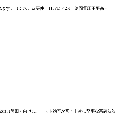
。（システム要件：THVD < 2%、線間電圧不平衡 <
S880の全出力範囲）向けに、コスト効率が高く非常に堅牢な高調波対