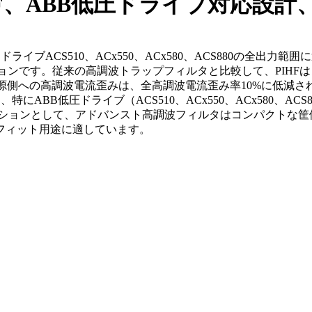
F、ABB低圧ドライブ対応設計、
ドライブACS510、ACx550、ACx580、ACS880の全
ションです。従来の高調波トラップフィルタと比較して、PIH
側への高調波電流歪みは、全高調波電流歪み率10%に低減されます
、特にABB低圧ドライブ（ACS510、ACx550、ACx580
プションとして、アドバンスト高調波フィルタはコンパクトな筐
フィット用途に適しています。