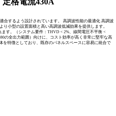
定格電流430A
出力範囲に適合するよう設計されています。 高調波性能の最適化 高調波
Fはより小型の設置面積と高い高調波低減効果を提供します。
。（システム要件：THVD < 2%、線間電圧不平衡 <
、ACS880の全出力範囲）向けに、コスト効率が高く非常に堅牢な高
体を特徴としており、既存のパネルスペースに容易に統合で