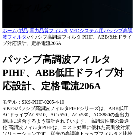
波フィルタ
VFDシステム用パッシブ高調波フィルタ
ホーム
›
製品
›
電力品質フィルタ
›
VFDシステム用パッシブ高調
波フィルタ
›
パッシブ高調波フィルタ PIHF、ABB低圧ドライ
ブ対応設計、定格電流206A
パッシブ高調波フィルタ
PIHF、ABB低圧ドライブ対
応設計、定格電流206A
モデル：SKS-PIHF-0205-4-10
SIKESパッシブ高調波フィルタPIHFシリーズは、ABB低圧
ACドライブACS510、ACx550、ACx580、ACS880の全出力
範囲に適合するよう設計されています。 高調波性能の最適
化 高調波フィルタPIHFは、コスト効率に優れた高調波対策
ソリューションです。従来の高調波トラップフィルタと比較