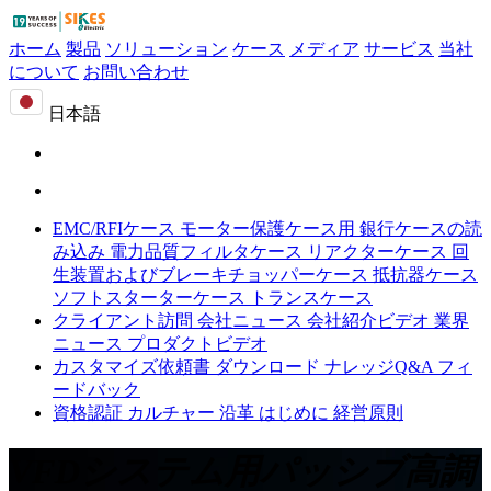
ホーム
製品
ソリューション
ケース
メディア
サービス
当社
について
お問い合わせ
日本語
EMC/RFIケース
モーター保護ケース用
銀行ケースの読
み込み
電力品質フィルタケース
リアクターケース
回
生装置およびブレーキチョッパーケース
抵抗器ケース
ソフトスターターケース
トランスケース
クライアント訪問
会社ニュース
会社紹介ビデオ
業界
ニュース
プロダクトビデオ
カスタマイズ依頼書
ダウンロード
ナレッジQ&A
フィ
ードバック
資格認証
カルチャー
沿革
はじめに
経営原則
VFDシステム用パッシブ高調