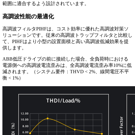
範囲に適合するよう設計されています。
高調波性能の最適化
高調波フィルタPIHFは、コスト効率に優れた高調波対策ソ
リューションです。従来の高調波トラップフィルタと比較し
て、PIHFはより小型の設置面積と高い高調波低減効果を提
供します。
ABB低圧ドライブの前に接続した場合、全負荷時における
電源側への高調波電流歪みは、全高調波電流歪み率10%に低
減されます。（システム要件：THVD < 2%、線間電圧不平
衡 < 1%）