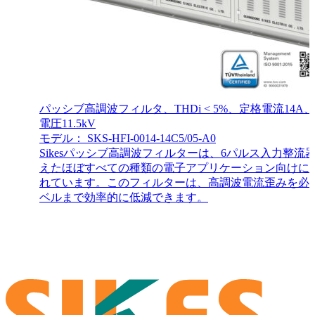
パッシブ高調波フィルタ、THDi < 5%、定格電流14A
電圧11.5kV
モデル： SKS-HFI-0014-14C5/05-A0
Sikesパッシブ高調波フィルターは、6パルス入力整流
えたほぼすべての種類の電子アプリケーション向けに
れています。このフィルターは、高調波電流歪みを必
ベルまで効率的に低減できます。