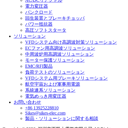
AC/DCリアクトル
電力変圧器
バンクロード
回生装置とブレーキチョッパ
パワー抵抗器
高圧ソフトスタータ
ソリューション
VFDシステム向け高調波対策ソリューション
ECファン用高調波ソリューション
中周波炉用高調波ソリューション
モーター保護ソリューション
EMC/RFI製品
負荷テストのソリューション
VFDシステム用ブレーキソリューション
航空宇宙および軍事用電源
系統連系ソリューション
電気めっき用変圧器
お問い合わせ
+86 13925228810
Sikes@sikes-elec.com
製品・ソリューションに関する相談