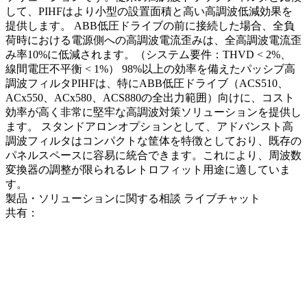
して、PIHFはより小型の設置面積と高い高調波低減効果を
提供します。 ABB低圧ドライブの前に接続した場合、全負
荷時における電源側への高調波電流歪みは、全高調波電流歪
み率10%に低減されます。（システム要件：THVD < 2%、
線間電圧不平衡 < 1%） 98%以上の効率を備えたパッシブ高
調波フィルタPIHFは、特にABB低圧ドライブ（ACS510、
ACx550、ACx580、ACS880の全出力範囲）向けに、コスト
効率が高く非常に堅牢な高調波対策ソリューションを提供し
ます。 スタンドアロンオプションとして、アドバンスト高
調波フィルタはコンパクトな筐体を特徴としており、既存の
パネルスペースに容易に統合できます。これにより、周波数
変換器の調整が限られるレトロフィット用途に適していま
す。
製品・ソリューションに関する相談
ライブチャット
共有：