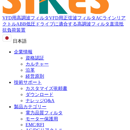
VFD用高調波フィルタ
VFD用正弦波フィルタ
ACラインリア
クトル
ABB低圧ドライブに適合する高調波フィルタ
直流抵
抗負荷装置
日本語
企業情報
資格認証
カルチャー
沿革
経営原則
技術サポート
カスタマイズ依頼書
ダウンロード
ナレッジQ&A
製品カテゴリー
電力品質フィルタ
モーター保護用
EMC/RFI