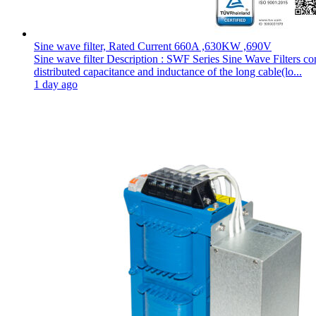
Sine wave filter, Rated Current 660A ,630KW ,690V
Sine wave filter Description : SWF Series Sine Wave Filters 
distributed capacitance and inductance of the long cable(lo...
1 day ago