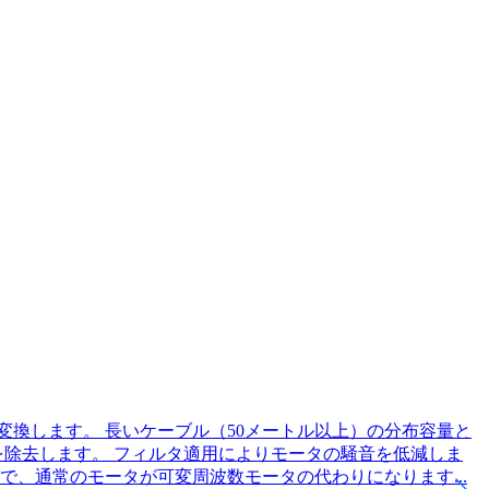
変換します。 長いケーブル（50メートル以上）の分布容量と
を除去します。 フィルタ適用によりモータの騒音を低減しま
で、通常のモータが可変周波数モータの代わりになります...