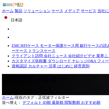
ホーム
製品
ソリューション
ケース
メディア
サービス
当社に
日本語
EMC/RFIケース
モーター保護ケース用
銀行ケースの読
ーケース
トランスケース
クライアント訪問
会社ニュース
会社紹介ビデオ
業界ニ
カスタマイズ依頼書
ダウンロード
ナレッジQ&A
フィー
資格認証
カルチャー
沿革
はじめに
経営原則
正弦波フィルター
正弦波フィルター
ホーム
›
現在のタグ：正弦波フィルター
並べ替え：
デフォルト
ID順
最新順
閲覧数順
おすすめ順