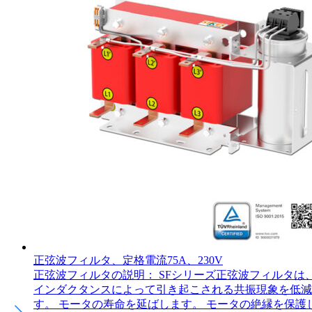
正弦波フィルタ、定格電流75A、230V
正弦波フィルタの説明： SFシリーズ正弦波フィルタは
インダクタンスによって引き起こされる共振現象を低減し
す。 モータの寿命を延ばします。 モータの絶縁を保護