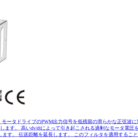
、モータドライブのPWM出力信号を低残留の滑らかな正弦波に
ます。 高いdv/dtによって引き起こされる過剰なモータ電圧
します。 伝送距離を延長します。 このフィルタを適用すること