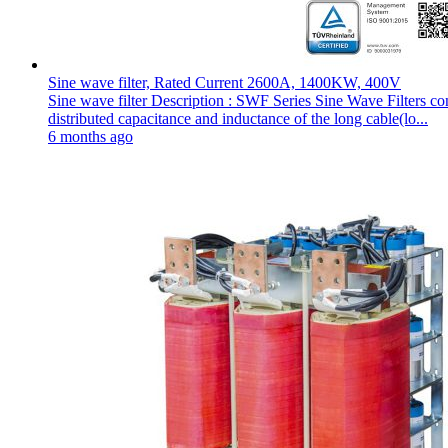
Sine wave filter, Rated Current 2600A, 1400KW, 400V
Sine wave filter Description : SWF Series Sine Wave Filters 
distributed capacitance and inductance of the long cable(lo...
6 months ago