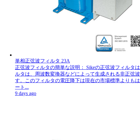
単相正弦波フィルタ 23A
正弦波フィルタの簡単な説明： Sikeの正弦波フィ
ルタは、周波数変換器などによって生成される非正弦波電
す。このフィルタの電圧降下は現在の市場標準よりもは
ート...
9 days ago