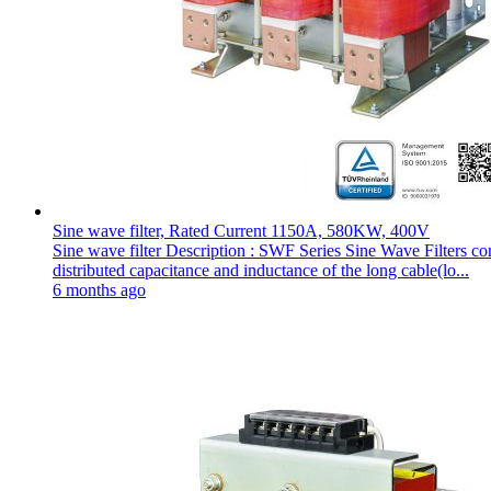
Sine wave filter, Rated Current 1150A, 580KW, 400V
Sine wave filter Description : SWF Series Sine Wave Filters 
distributed capacitance and inductance of the long cable(lo...
6 months ago