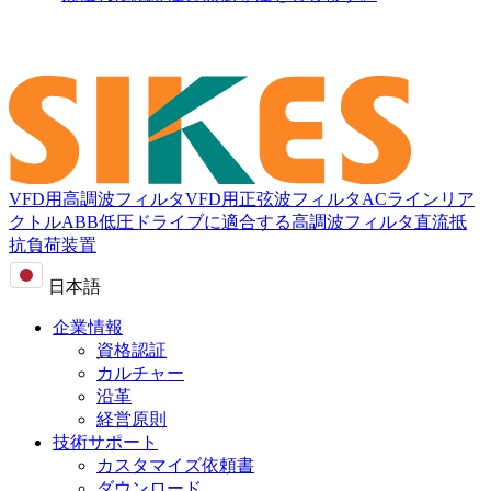
VFD用高調波フィルタ
VFD用正弦波フィルタ
ACラインリア
クトル
ABB低圧ドライブに適合する高調波フィルタ
直流抵
抗負荷装置
日本語
企業情報
資格認証
カルチャー
沿革
経営原則
技術サポート
カスタマイズ依頼書
ダウンロード