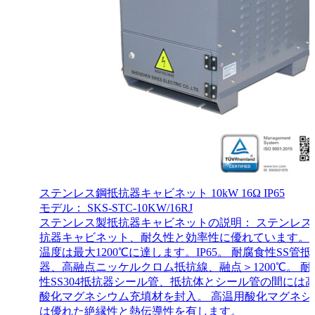
ステンレス鋼抵抗器キャビネット 10kW 16Ω IP65
モデル： SKS-STC-10KW/16RJ
ステンレス製抵抗器キャビネットの説明： ステンレス
抗器キャビネット、耐久性と効率性に優れています。 
温度は最大1200℃に達します。IP65。 耐腐食性SS管抵
器、高融点ニッケルクロム抵抗線、融点＞1200℃。 耐
性SS304抵抗器シール管、抵抗体とシール管の間には
酸化マグネシウム充填材を封入。 高温用酸化マグネシ
は優れた絶縁性と熱伝導性を有します。