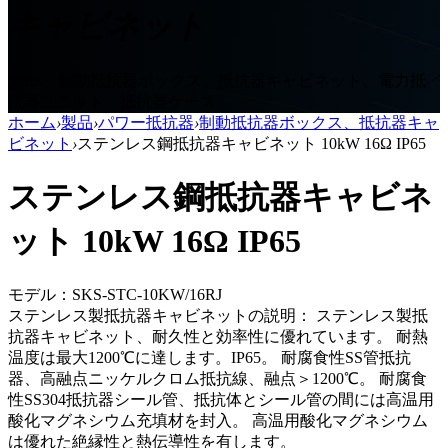
キャビネット
Sikes、制動抵抗器ボックス、抵抗器キャビネット、電力抵
抗器ユニット、抵抗器ケース
ホーム
›
製品
›
パワー抵抗器
›
制動抵抗器ボックス、抵抗器キャ
ビネット
›
ステンレス鋼抵抗器キャビネット 10kW 16Ω IP65
ステンレス鋼抵抗器キャビネ
ット 10kW 16Ω IP65
モデル：SKS-STC-10KW/16RJ
ステンレス製抵抗器キャビネットの説明： ステンレス製抵
抗器キャビネット、耐久性と効率性に優れています。 耐熱
温度は最大1200℃に達します。IP65。 耐腐食性SS管抵抗
器、高融点ニッケルクロム抵抗線、融点＞1200℃。 耐腐食
性SS304抵抗器シール管、抵抗体とシール管の間には高温用
酸化マグネシウム充填材を封入。 高温用酸化マグネシウム
は優れた絶縁性と熱伝導性を有します。