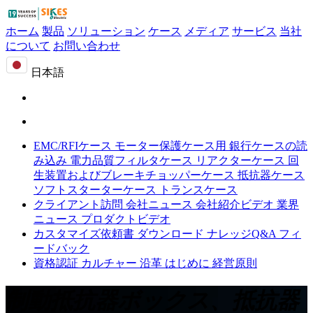
ホーム
製品
ソリューション
ケース
メディア
サービス
当社
について
お問い合わせ
日本語
EMC/RFIケース
モーター保護ケース用
銀行ケースの読
み込み
電力品質フィルタケース
リアクターケース
回
生装置およびブレーキチョッパーケース
抵抗器ケース
ソフトスターターケース
トランスケース
クライアント訪問
会社ニュース
会社紹介ビデオ
業界
ニュース
プロダクトビデオ
カスタマイズ依頼書
ダウンロード
ナレッジQ&A
フィ
ードバック
資格認証
カルチャー
沿革
はじめに
経営原則
制動抵抗器ボックス、抵抗器