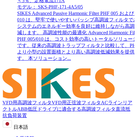
＜5％、定格電流171A
モデル： SKS-PHF-171-4A5/05
SIKES Advanced Passive Harmonic Filter PHF 005 および
010 は、堅牢で使いやすいパッシブ高調波フィルタで
システムのエネルギー効率を良好に維持しながら高調
減します。 高調波性能の最適化 Advanced Harmonic Filte
PHF 005/010 は、コスト効率の高いトータルソリュー
です。従来の高調波トラップフィルタと比較して、PHF
より小型の設置面積とより高い高調波低減効果を提供
す。 本ソリューション...
VFD用高調波フィルタ
VFD用正弦波フィルタ
ACラインリア
クトル
ABB低圧ドライブに適合する高調波フィルタ
直流抵
抗負荷装置
日本語