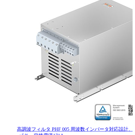
高調波フィルタ PHF 005 周波数インバータ対応設計、T