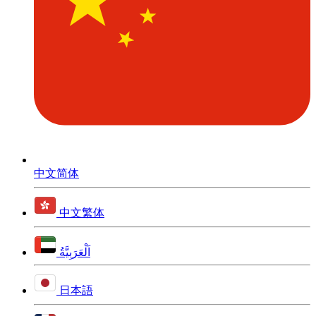
中文简体
中文繁体
اَلْعَرَبِيَّةُ
日本語