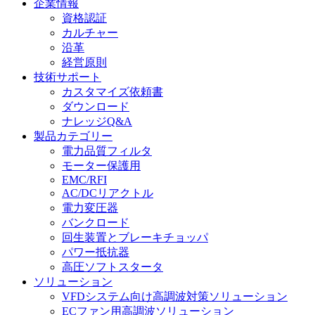
企業情報
資格認証
カルチャー
沿革
経営原則
技術サポート
カスタマイズ依頼書
ダウンロード
ナレッジQ&A
製品カテゴリー
電力品質フィルタ
モーター保護用
EMC/RFI
AC/DCリアクトル
電力変圧器
バンクロード
回生装置とブレーキチョッパ
パワー抵抗器
高圧ソフトスタータ
ソリューション
VFDシステム向け高調波対策ソリューション
ECファン用高調波ソリューション