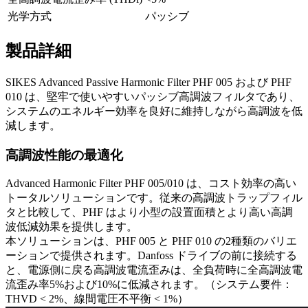
光学方式
パッシブ
製品詳細
SIKES Advanced Passive Harmonic Filter PHF 005 および PHF
010 は、堅牢で使いやすいパッシブ高調波フィルタであり、
システムのエネルギー効率を良好に維持しながら高調波を低
減します。
高調波性能の最適化
Advanced Harmonic Filter PHF 005/010 は、コスト効率の高い
トータルソリューションです。従来の高調波トラップフィル
タと比較して、PHF はより小型の設置面積とより高い高調
波低減効果を提供します。
本ソリューションは、PHF 005 と PHF 010 の2種類のバリエ
ーションで提供されます。Danfoss ドライブの前に接続する
と、電源側に戻る高調波電流歪みは、全負荷時に全高調波電
流歪み率5%および10%に低減されます。（システム要件：
THVD < 2%、線間電圧不平衡 < 1%）