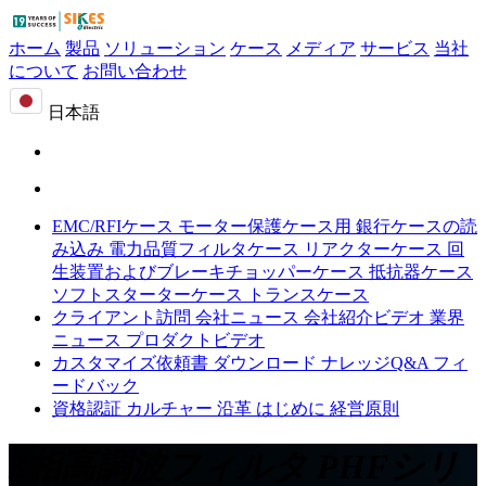
ホーム
製品
ソリューション
ケース
メディア
サービス
当社
について
お問い合わせ
日本語
EMC/RFIケース
モーター保護ケース用
銀行ケースの読
み込み
電力品質フィルタケース
リアクターケース
回
生装置およびブレーキチョッパーケース
抵抗器ケース
ソフトスターターケース
トランスケース
クライアント訪問
会社ニュース
会社紹介ビデオ
業界
ニュース
プロダクトビデオ
カスタマイズ依頼書
ダウンロード
ナレッジQ&A
フィ
ードバック
資格認証
カルチャー
沿革
はじめに
経営原則
3相高調波フィルタ PHFシリ