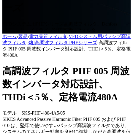
ーズ
VFDシステム用PHFシリーズ高調波フィルタ、Danfoss
VLT®シリーズドライブ対応高調波フィルタ
ホーム
›
製品
›
電力品質フィルタ
›
VFDシステム用パッシブ高調
波フィルタ
›
3相高調波フィルタ PHFシリーズ
›
高調波フィル
タ PHF 005 周波数インバータ対応設計、THDi＜5％、定格電
流480A
高調波フィルタ PHF 005 周波
数インバータ対応設計、
THDi＜5％、定格電流480A
モデル：SKS-PHF-480-4A5/05
SIKES Advanced Passive Harmonic Filter PHF 005 および PHF
010 は、堅牢で使いやすいパッシブ高調波フィルタであり、
システムのエネルギー効率を良好に維持しながら高調波を低