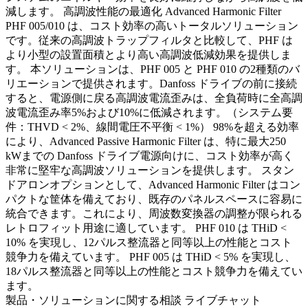
減します。 高調波性能の最適化 Advanced Harmonic Filter
PHF 005/010 は、コスト効率の高いトータルソリューション
です。従来の高調波トラップフィルタと比較して、PHF は
より小型の設置面積とより高い高調波低減効果を提供しま
す。 本ソリューションは、PHF 005 と PHF 010 の2種類のバ
リエーションで提供されます。Danfoss ドライブの前に接続
すると、電源側に戻る高調波電流歪みは、全負荷時に全高調
波電流歪み率5%および10%に低減されます。（システム要
件：THVD < 2%、線間電圧不平衡 < 1%） 98%を超える効率
により、Advanced Passive Harmonic Filter は、特に最大250
kWまでの Danfoss ドライブ電源向けに、コスト効率が高く
非常に堅牢な高調波ソリューションを提供します。 スタン
ドアロンオプションとして、Advanced Harmonic Filter はコン
パクトな筐体を備えており、既存のパネルスペースに容易に
統合できます。これにより、周波数変換器の調整が限られる
レトロフィット用途に適しています。 PHF 010 は THiD <
10% を実現し、12パルス整流器と同等以上の性能とコスト
競争力を備えています。 PHF 005 は THiD < 5% を実現し、
18パルス整流器と同等以上の性能とコスト競争力を備えてい
ます。
製品・ソリューションに関する相談
ライブチャット