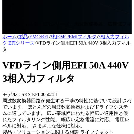
ズ
3相入力フィルタ、EFIシリーズ、周波数変換器、広帯域フィ
ルタリング
ホーム
›
製品
›
EMC/RFI
›
3相EMC/EMIフィルタ
›
3相入力フィル
タ EFIシリーズ
›
VFDライン側用EFI 50A 440V 3相入力フィル
タ
VFDライン側用EFI 50A 440V
3相入力フィルタ
モデル：SKS-EFI-0050/4-T
周波数変換器回路が発生する干渉の特性に基づいて設計され
ています。 ほとんどの周波数変換器およびドライブシステ
ムに適しています。 広い帯域幅にわたる幅広い適用性と優
れたフィルタリング性能。 幅広い定格電流に対応。 電圧レ
ベルに対応。 さまざまな仕様に対応。
製品・ソリューションに関する相談
ライブチャット