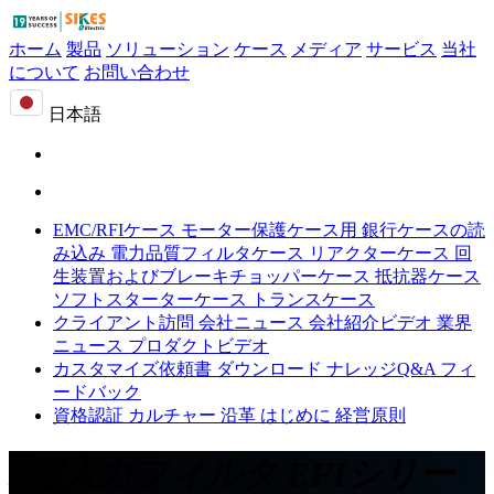
ホーム
製品
ソリューション
ケース
メディア
サービス
当社
について
お問い合わせ
日本語
EMC/RFIケース
モーター保護ケース用
銀行ケースの読
み込み
電力品質フィルタケース
リアクターケース
回
生装置およびブレーキチョッパーケース
抵抗器ケース
ソフトスターターケース
トランスケース
クライアント訪問
会社ニュース
会社紹介ビデオ
業界
ニュース
プロダクトビデオ
カスタマイズ依頼書
ダウンロード
ナレッジQ&A
フィ
ードバック
資格認証
カルチャー
沿革
はじめに
経営原則
3相入力フィルタ EFIシリー