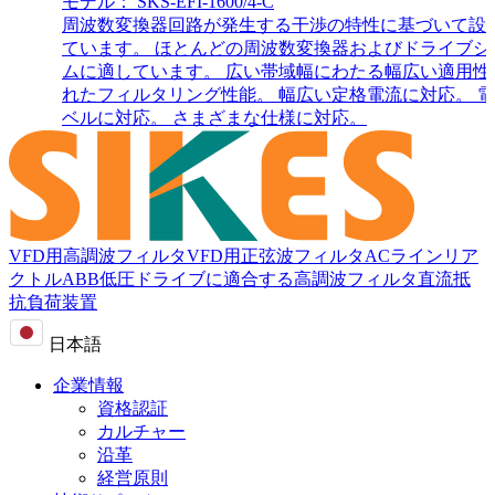
モデル： SKS-EFI-1600/4-C
周波数変換器回路が発生する干渉の特性に基づいて設
ています。 ほとんどの周波数変換器およびドライブシ
ムに適しています。 広い帯域幅にわたる幅広い適用性
れたフィルタリング性能。 幅広い定格電流に対応。 
ベルに対応。 さまざまな仕様に対応。
VFD用高調波フィルタ
VFD用正弦波フィルタ
ACラインリア
クトル
ABB低圧ドライブに適合する高調波フィルタ
直流抵
抗負荷装置
日本語
企業情報
資格認証
カルチャー
沿革
経営原則