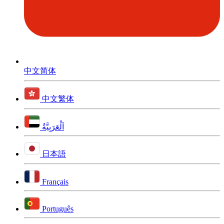
中文简体
中文繁体
اَلْعَرَبِيَّةُ
日本語
Français
Português