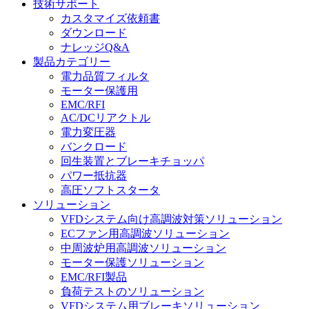
技術サポート
カスタマイズ依頼書
ダウンロード
ナレッジQ&A
製品カテゴリー
電力品質フィルタ
モーター保護用
EMC/RFI
AC/DCリアクトル
電力変圧器
バンクロード
回生装置とブレーキチョッパ
パワー抵抗器
高圧ソフトスタータ
ソリューション
VFDシステム向け高調波対策ソリューション
ECファン用高調波ソリューション
中周波炉用高調波ソリューション
モーター保護ソリューション
EMC/RFI製品
負荷テストのソリューション
VFDシステム用ブレーキソリューション