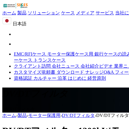
ホーム
製品
ソリューション
ケース
メディア
サービス
当社に
日本語
EMC/RFIケース
モーター保護ケース用
銀行ケースの読
ーケース
トランスケース
クライアント訪問
会社ニュース
会社紹介ビデオ
業界ニ
カスタマイズ依頼書
ダウンロード
ナレッジQ&A
フィー
資格認証
カルチャー
沿革
はじめに
経営原則
DV/DTフィルタ
DV/DTフィルタ
ホーム
›
製品
›
モーター保護用
›
DV/DTフィルタ
›
DV/DTフィルタ