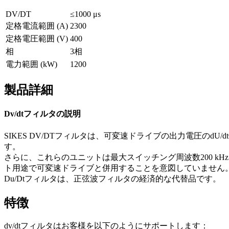
DV/DT
≤1000 μs
定格電流範囲 (A)
2300
定格電圧範囲 (V)
400
相
3相
電力範囲 (kW)
1200
製品詳細
Dv/dtフィルタの説明
SIKES DV/DTフィルタは、可変速ドライブの出力電圧のd
す。
さらに、これらのユニットは最大スイッチング周波数200 
ト用途で可変速ドライブと併用することを意図していません
Du/Dtフィルタは、正弦波フィルタの経済的な代替品です。
特徴
dv/dtフィルタはお客様を以下のようにサポートします：