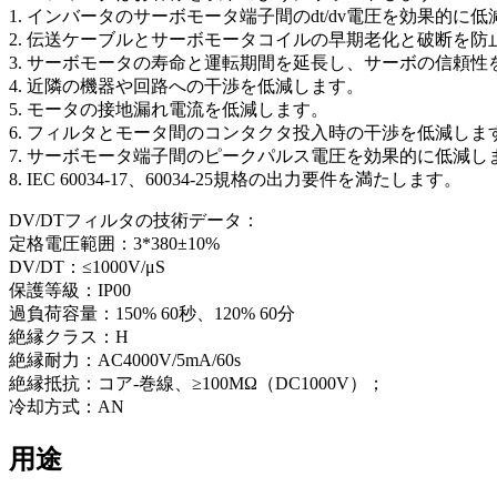
1. インバータのサーボモータ端子間のdt/dv電圧を効果的に
2. 伝送ケーブルとサーボモータコイルの早期老化と破断を防
3. サーボモータの寿命と運転期間を延長し、サーボの信頼性
4. 近隣の機器や回路への干渉を低減します。
5. モータの接地漏れ電流を低減します。
6. フィルタとモータ間のコンタクタ投入時の干渉を低減しま
7. サーボモータ端子間のピークパルス電圧を効果的に低減し
8. IEC 60034-17、60034-25規格の出力要件を満たします。
DV/DTフィルタの技術データ：
定格電圧範囲：3*380±10%
DV/DT：≤1000V/μS
保護等級：IP00
過負荷容量：150% 60秒、120% 60分
絶縁クラス：H
絶縁耐力：AC4000V/5mA/60s
絶縁抵抗：コア-巻線、≥100MΩ（DC1000V）；
冷却方式：AN
用途