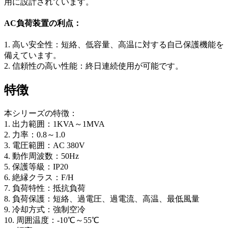
用に設計されています。
AC負荷装置の利点：
1. 高い安全性：短絡、低容量、高温に対する自己保護機能を
備えています。
2. 信頼性の高い性能：終日連続使用が可能です。
特徴
本シリーズの特徴：
1. 出力範囲：1KVA～1MVA
2. 力率：0.8～1.0
3. 電圧範囲：AC 380V
4. 動作周波数：50Hz
5. 保護等級：IP20
6. 絶縁クラス：F/H
7. 負荷特性：抵抗負荷
8. 負荷保護：短絡、過電圧、過電流、高温、最低風量
9. 冷却方式：強制空冷
10. 周囲温度：-10℃～55℃