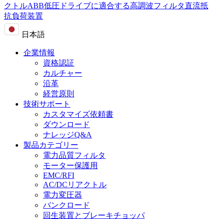
クトル
ABB低圧ドライブに適合する高調波フィルタ
直流抵
抗負荷装置
日本語
企業情報
資格認証
カルチャー
沿革
経営原則
技術サポート
カスタマイズ依頼書
ダウンロード
ナレッジQ&A
製品カテゴリー
電力品質フィルタ
モーター保護用
EMC/RFI
AC/DCリアクトル
電力変圧器
バンクロード
回生装置とブレーキチョッパ