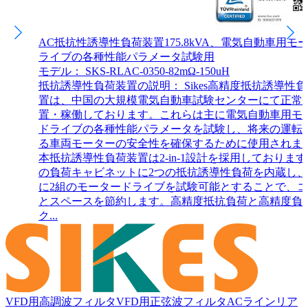
AC抵抗性誘導性負荷装置175.8kVA、電気自動車用モ
ライブの各種性能パラメータ試験用
モデル： SKS-RLAC-0350-82mΩ-150uH
抵抗誘導性負荷装置の説明： Sikes高精度抵抗誘導性
置は、中国の大規模電気自動車試験センターにて正常
置・稼働しております。これらは主に電気自動車用モ
ドライブの各種性能パラメータを試験し、将来の運転
る車両モーターの安全性を確保するために使用されま
本抵抗誘導性負荷装置は2-in-1設計を採用しております
の負荷キャビネットに2つの抵抗誘導性負荷を内蔵し
に2組のモータードライブを試験可能とすることで、
とスペースを節約します。高精度抵抗負荷と高精度負
ク...
VFD用高調波フィルタ
VFD用正弦波フィルタ
ACラインリア