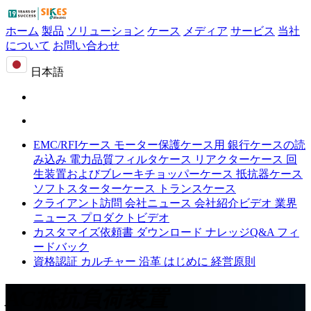
ホーム
製品
ソリューション
ケース
メディア
サービス
当社
について
お問い合わせ
日本語
EMC/RFIケース
モーター保護ケース用
銀行ケースの読
み込み
電力品質フィルタケース
リアクターケース
回
生装置およびブレーキチョッパーケース
抵抗器ケース
ソフトスターターケース
トランスケース
クライアント訪問
会社ニュース
会社紹介ビデオ
業界
ニュース
プロダクトビデオ
カスタマイズ依頼書
ダウンロード
ナレッジQ&A
フィ
ードバック
資格認証
カルチャー
沿革
はじめに
経営原則
AC抵抗負荷装置