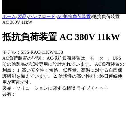
AC抵抗負荷装置、sikes、負荷装置
ホーム
›
製品
›
バンクロード
›
AC抵抗負荷装置
›
抵抗負荷装置
AC 380V 11kW
抵抗負荷装置 AC 380V 11kW
モデル：SKS-RAC-11KW/0.38
AC負荷装置の説明： AC抵抗負荷装置は、モーター、UPS、
その他製品の試験専用に設計されています。 AC負荷装置の
利点： 1. 高い安全性：短絡、低容量、高温に対する自己保
護機能を備えています。 2. 信頼性の高い性能：終日連続使
用が可能です。
製品・ソリューションに関する相談
ライブチャット
共有：