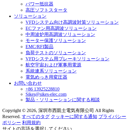
パワー抵抗器
高圧ソフトスタータ
ソリューション
VFDシステム向け高調波対策ソリューション
ECファン用高調波ソリューション
中周波炉用高調波ソリューション
モーター保護ソリューション
EMC/RFI製品
負荷テストのソリューション
VFDシステム用ブレーキソリューション
航空宇宙および軍事用電源
系統連系ソリューション
電気めっき用変圧器
お問い合わせ
+86 13925228810
Sikes@sikes-elec.com
製品・ソリューションに関する相談
Copyright © 2026, 深圳市西凱士電気有限公司 All Rights
Reserved.
すべてのタグ
クッキーに関する通知
プライバシー
ポリシー
利用規約
サイトの言語を選択してください